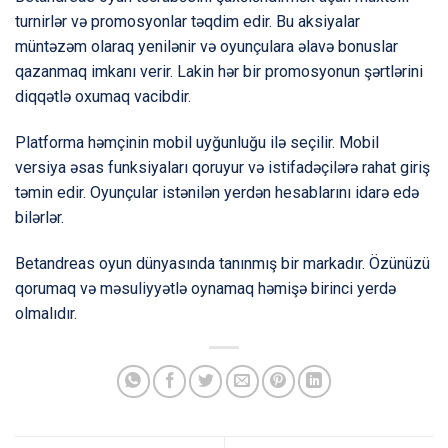
turnirlər və promosyonlar təqdim edir. Bu aksiyalar
müntəzəm olaraq yenilənir və oyunçulara əlavə bonuslar
qazanmaq imkanı verir. Lakin hər bir promosyonun şərtlərini
diqqətlə oxumaq vacibdir.
Platforma həmçinin mobil uyğunluğu ilə seçilir. Mobil
versiya əsas funksiyaları qoruyur və istifadəçilərə rahat giriş
təmin edir. Oyunçular istənilən yerdən hesablarını idarə edə
bilərlər.
Betandreas oyun dünyasında tanınmış bir markadır. Özünüzü
qorumaq və məsuliyyətlə oynamaq həmişə birinci yerdə
olmalıdır.