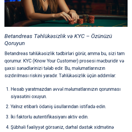
Betandreas Təhlükəsizlik və KYC – Özünüzü
Qoruyun
Betandreas təhlükəsizlik tədbirləri görür, amma bu, sizi tam
qorumur. KYC (Know Your Customer) prosesi məcburidir və
şəxsi sənədlərinizi tələb edir. Bu, məlumatlarınızın
sızdırılması riskini yaradır. Təhlükəsizlik üçün addımlar:
Hesab yaratmazdan əvvəl məlumatlarınızın qorunması
siyasətini oxuyun.
Yalnız etibarlı ödəniş üsullarından istifadə edin.
İki faktorlu autentifikasiyanı aktiv edin.
Şübhəli fəaliyyət görsəniz, dərhal dəstək xidmətinə