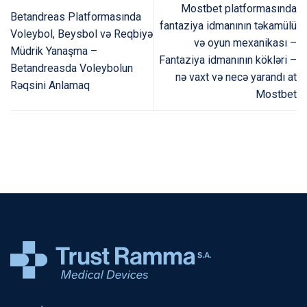
Mostbet platformasında
Betandreas Platformasında
fantaziya idmanının təkamülü
Voleybol, Beysbol və Reqbiyə
və oyun mexanikası –
Müdrik Yanaşma –
Fantaziya idmanının kökləri –
Betandreasda Voleybolun
nə vaxt və necə yarandı at
Rəqsini Anlamaq
Mostbet