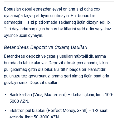
Bonusları qəbul etməzdən əvvəl onların sizi daha çox
oynamağa təşviq etdiyini unutmayın. Hər bonus bir
qarmaqdır – sizi platformada saxlamaq üçün dizayn edilib.
Tilti dayandırmaq üçün bonus təkliflərini rədd edin və yalnız
əyləncə üçün oynayın.
Betandreas Depozit və Çıxarış Üsulları
Betandreas depozit və çıxarış üsulları müxtəlifdir, amma
burada da təhlükələr var. Depozit etmək çox asandır, lakin
pul çıxarmaq çətin ola bilər. Bu, tiltin başqa bir əlamətidir:
pulunuzu tez qoyursunuz, amma geri almaq üçün saatlarla
gözləyirsiniz. Depozit üsulları:
Bank kartları (Visa, Mastercard) – dərhal işlənir, limit 100-
5000 AZN.
Elektron pul kisələri (Perfect Money, Skrill) – 1-2 saat
ərzində, limit 50-3000 AZN.