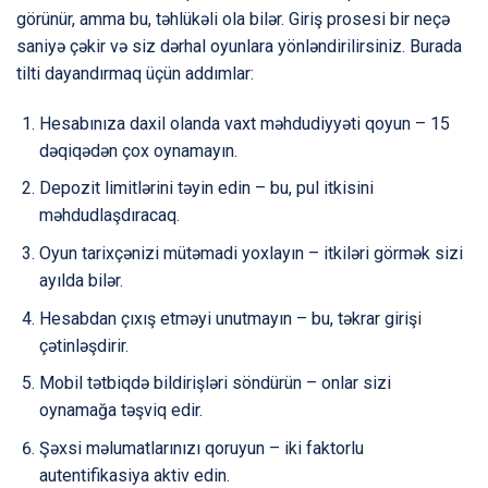
görünür, amma bu, təhlükəli ola bilər. Giriş prosesi bir neçə
saniyə çəkir və siz dərhal oyunlara yönləndirilirsiniz. Burada
tilti dayandırmaq üçün addımlar:
Hesabınıza daxil olanda vaxt məhdudiyyəti qoyun – 15
dəqiqədən çox oynamayın.
Depozit limitlərini təyin edin – bu, pul itkisini
məhdudlaşdıracaq.
Oyun tarixçənizi mütəmadi yoxlayın – itkiləri görmək sizi
ayılda bilər.
Hesabdan çıxış etməyi unutmayın – bu, təkrar girişi
çətinləşdirir.
Mobil tətbiqdə bildirişləri söndürün – onlar sizi
oynamağa təşviq edir.
Şəxsi məlumatlarınızı qoruyun – iki faktorlu
autentifikasiya aktiv edin.