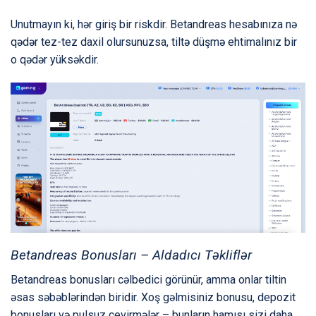
Unutmayın ki, hər giriş bir riskdir. Betandreas hesabınıza nə
qədər tez-tez daxil olursunuzsa, tiltə düşmə ehtimalınız bir
o qədər yüksəkdir.
Betandreas Bonusları – Aldadıcı Təkliflər
Betandreas bonusları cəlbedici görünür, amma onlar tiltin
əsas səbəblərindən biridir. Xoş gəlmisiniz bonusu, depozit
bonusları və pulsuz çevirmələr – bunların hamısı sizi daha