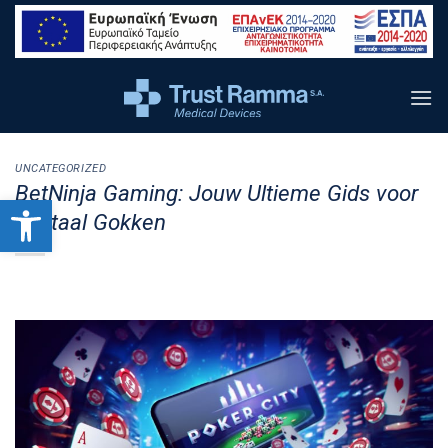
content
UNCATEGORIZED
BetNinja Gaming: Jouw Ultieme Gids voor
Ανοίξτε τη γραμμή εργαλείων
Digitaal Gokken