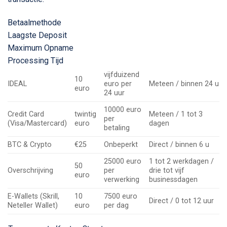
Betaalmethode
Laagste Deposit
Maximum Opname
Processing Tijd
vijfduizend
10
IDEAL
euro per
Meteen / binnen 24 u
euro
24 uur
10000 euro
Credit Card
twintig
Meteen / 1 tot 3
per
(Visa/Mastercard)
euro
dagen
betaling
BTC & Crypto
€25
Onbeperkt
Direct / binnen 6 u
25000 euro
1 tot 2 werkdagen /
50
Overschrijving
per
drie tot vijf
euro
verwerking
businessdagen
E-Wallets (Skrill,
10
7500 euro
Direct / 0 tot 12 uur
Neteller Wallet)
euro
per dag