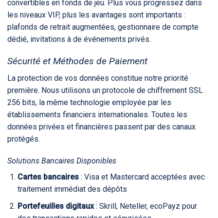
convertibles en fonds de jeu. Plus vous progressez dans
les niveaux VIP, plus les avantages sont importants :
plafonds de retrait augmentées, gestionnaire de compte
dédié, invitations à de événements privés.
Sécurité et Méthodes de Paiement
La protection de vos données constitue notre priorité
première. Nous utilisons un protocole de chiffrement SSL
256 bits, la même technologie employée par les
établissements financiers internationales. Toutes les
données privées et financières passent par des canaux
protégés.
Solutions Bancaires Disponibles
Cartes bancaires
: Visa et Mastercard acceptées avec
traitement immédiat des dépôts
Portefeuilles digitaux
: Skrill, Neteller, ecoPayz pour