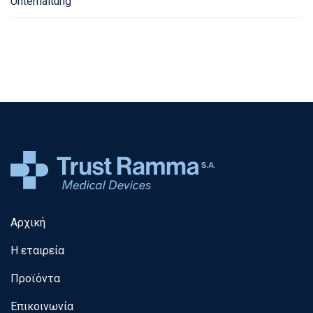
Unterhaltung
Αρχική
Η εταιρεία
Προϊόντα
Επικοινωνία