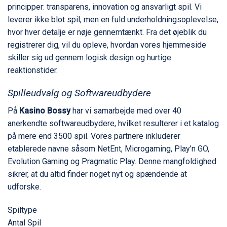
principper: transparens, innovation og ansvarligt spil. Vi
leverer ikke blot spil, men en fuld underholdningsoplevelse,
hvor hver detalje er nøje gennemtænkt. Fra det øjeblik du
registrerer dig, vil du opleve, hvordan vores hjemmeside
skiller sig ud gennem logisk design og hurtige
reaktionstider.
Spilleudvalg og Softwareudbydere
På
Kasino Bossy
har vi samarbejde med over 40
anerkendte softwareudbydere, hvilket resulterer i et katalog
på mere end 3500 spil. Vores partnere inkluderer
etablerede navne såsom NetEnt, Microgaming, Play’n GO,
Evolution Gaming og Pragmatic Play. Denne mangfoldighed
sikrer, at du altid finder noget nyt og spændende at
udforske.
Spiltype
Antal Spil