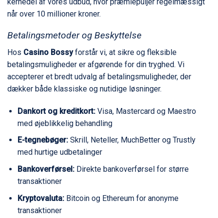
kernedel af vores udbud, hvor præmiepuljer regelmæssigt
når over 10 millioner kroner.
Betalingsmetoder og Beskyttelse
Hos
Casino Bossy
forstår vi, at sikre og fleksible
betalingsmuligheder er afgørende for din tryghed. Vi
accepterer et bredt udvalg af betalingsmuligheder, der
dækker både klassiske og nutidige løsninger.
Dankort og kreditkort:
Visa, Mastercard og Maestro
med øjeblikkelig behandling
E-tegnebøger:
Skrill, Neteller, MuchBetter og Trustly
med hurtige udbetalinger
Bankoverførsel:
Direkte bankoverførsel for større
transaktioner
Kryptovaluta:
Bitcoin og Ethereum for anonyme
transaktioner