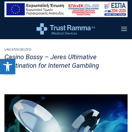
content
UNCATEGORIZED
Casino Bossy – Jeres Ultimative
Ανοίξτε τη γραμμή εργαλείων
Destination for Internet Gambling