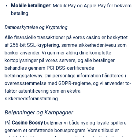
Mobile betalinger:
MobilePay og Apple Pay for bekvem
betaling
Databeskyttelse og Kryptering
Alle finansielle transaktioner på vores casino er beskyttet
af 256-bit SSL-kryptering, samme sikkerhedsniveau som
banker anvender. Vi gemmer aldrig dine komplette
kortoplysninger på vores servere, og alle betalinger
behandles gennem PCI DSS-certificerede
betalingsgateway. Din personlige information håndteres i
overensstemmelse med GDPR-reglerne, og vi anvender to-
faktor autentificering som en ekstra
sikkerhedsforanstaltning.
Belønninger og Kampagner
På
Casino Bossy
belønner vi både nye og loyale spillere
gennem et omfattende bonusprogram. Vores tilbud er