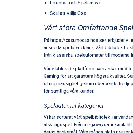
Licenser och Spelansvar
Skäl att Välja Oss
Vårt stora Omfattande Spe
På
https://casumocasinos.se/
erbjuder vi 
ansedda spelutvecklare. Vårt bibliotek bes
från klassiska spelautomater till moderna 
Vår etablerade plattform samverkar med to
Gaming för att garantera högsta kvalitet. S
slumpmässighet genom oberoende tredjeparts
för samtliga våra kunder.
Spelautomat-kategorier
Vi har sorterat vårt spelbibliotek i använda
älsklingsspel. Från megaways-mekanik till 
deras önskemål. Våra många slots presenter