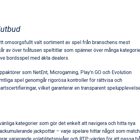
lutbud
ett omsorgsfullt valt sortiment av spel från branschens mest
tår av över tvåtusen speltitlar som spänner över många kategorie
live bordsspel med äkta dealers.
ppaktörer som NetEnt, Microgaming, Play’n GO och Evolution
amtliga spel genomgår rigorösa kontroller för rättvisa och
certifieringar, vilket garanterar en transparent spelupplevels
rvänliga kategorier som gör det enkelt att navigera och hitta nya
ackumulerande jackpottar – varje spelare hittar något som match
ar varierande volatilitetsnivåer och RTP-värden för att passa b