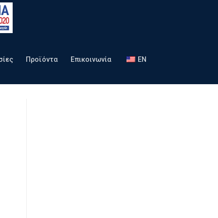
σίες
Προϊόντα
Επικοινωνία
EN