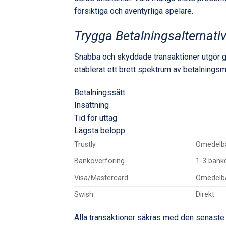
försiktiga och äventyrliga spelare.
Trygga Betalningsalternati
Snabba och skyddade transaktioner utgör g
etablerat ett brett spektrum av betalning
Betalningssätt
Insättning
Tid för uttag
Lägsta belopp
Trustly
Omedelb
Bankoverföring
1-3 bank
Visa/Mastercard
Omedelb
Swish
Direkt
Alla transaktioner säkras med den senaste S