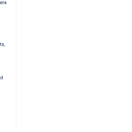
tera
ts,
ad