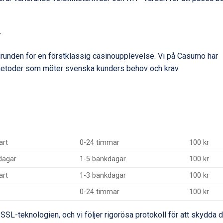
v
runden för en förstklassig casinoupplevelse. Vi på Casumo har
smetoder som möter svenska kunders behov och krav.
art
0-24 timmar
100 kr
dagar
1-5 bankdagar
100 kr
art
1-3 bankdagar
100 kr
0-24 timmar
100 kr
SL-teknologien, och vi följer rigorösa protokoll för att skydda d