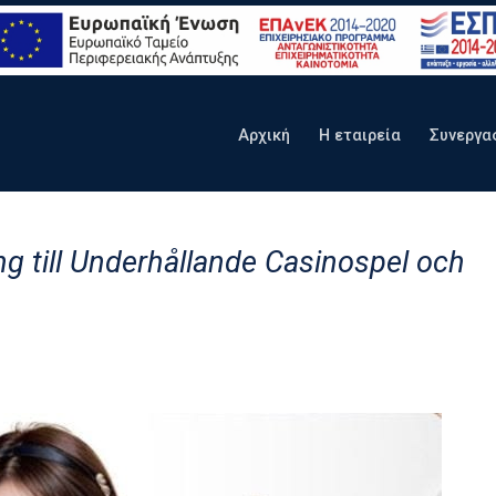
Αρχική
Η εταιρεία
Συνεργα
 till Underhållande Casinospel och