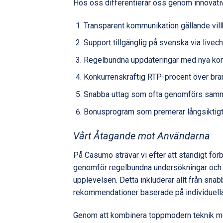
Hos oss differentierar oss genom innovativa
Transparent kommunikation gällande vill
Support tillgänglig på svenska via livec
Regelbundna uppdateringar med nya kom
Konkurrenskraftig RTP-procent över br
Snabba uttag som ofta genomförs samma
Bonusprogram som premerar långsiktigt
Vårt Åtagande mot Användarna
På Casumo strävar vi efter att ständigt förb
genomför regelbundna undersökningar och utv
upplevelsen. Detta inkluderar allt från sna
rekommendationer baserade på individuella
Genom att kombinera toppmodern teknik me