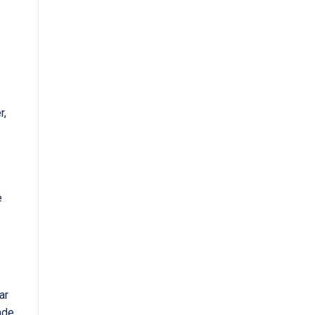
r,
e
ar
åde