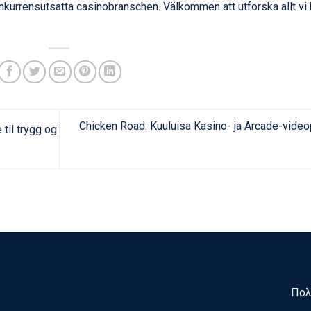
nkurrensutsatta casinobranschen. Välkommen att utforska allt vi 
Chicken Road: Kuuluisa Kasino- ja Arcade-video
til trygg og
Πολ