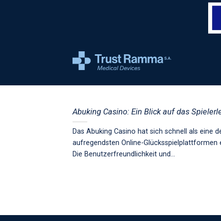
content
Abuking Casino: Ein Blick auf das Spielerl
Das Abuking Casino hat sich schnell als eine d
aufregendsten Online-Glücksspielplattformen e
Die Benutzerfreundlichkeit und...