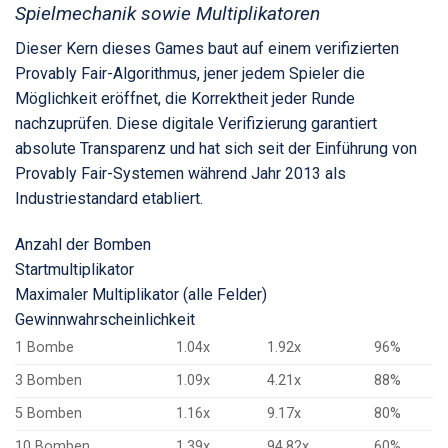
Spielmechanik sowie Multiplikatoren
Dieser Kern dieses Games baut auf einem verifizierten
Provably Fair-Algorithmus, jener jedem Spieler die
Möglichkeit eröffnet, die Korrektheit jeder Runde
nachzuprüfen. Diese digitale Verifizierung garantiert
absolute Transparenz und hat sich seit der Einführung von
Provably Fair-Systemen während Jahr 2013 als
Industriestandard etabliert.
Anzahl der Bomben
Startmultiplikator
Maximaler Multiplikator (alle Felder)
Gewinnwahrscheinlichkeit
1 Bombe
1.04x
1.92x
96%
3 Bomben
1.09x
4.21x
88%
5 Bomben
1.16x
9.17x
80%
10 Bomben
1.39x
94.82x
60%