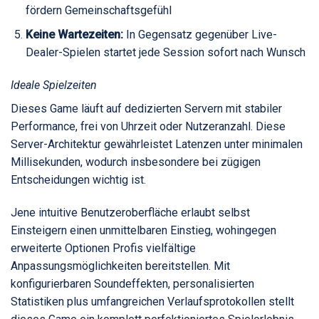
fördern Gemeinschaftsgefühl
Keine Wartezeiten:
In Gegensatz gegenüber Live-
Dealer-Spielen startet jede Session sofort nach Wunsch
Ideale Spielzeiten
Dieses Game läuft auf dedizierten Servern mit stabiler
Performance, frei von Uhrzeit oder Nutzeranzahl. Diese
Server-Architektur gewährleistet Latenzen unter minimalen
Millisekunden, wodurch insbesondere bei zügigen
Entscheidungen wichtig ist.
Jene intuitive Benutzeroberfläche erlaubt selbst
Einsteigern einen unmittelbaren Einstieg, wohingegen
erweiterte Optionen Profis vielfältige
Anpassungsmöglichkeiten bereitstellen. Mit
konfigurierbaren Soundeffekten, personalisierten
Statistiken plus umfangreichen Verlaufsprotokollen stellt