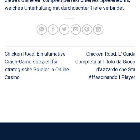
dieses Game ein komplett perfektioniertes Spielerlebnis,
welches Unterhaltung mit durchdachter Tiefe verbindet.
Chicken Road: Ein ultimative
Chicken Road: L’ Guida
Crash-Game speziell für
Completa al Titolo da Gioco
strategische Spieler in Online
d’azzardo che Sta
Casino
Affascinando i Player