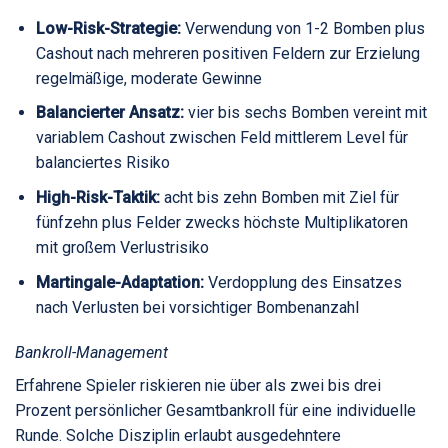
Low-Risk-Strategie:
Verwendung von 1-2 Bomben plus
Cashout nach mehreren positiven Feldern zur Erzielung
regelmäßige, moderate Gewinne
Balancierter Ansatz:
vier bis sechs Bomben vereint mit
variablem Cashout zwischen Feld mittlerem Level für
balanciertes Risiko
High-Risk-Taktik:
acht bis zehn Bomben mit Ziel für
fünfzehn plus Felder zwecks höchste Multiplikatoren
mit großem Verlustrisiko
Martingale-Adaptation:
Verdopplung des Einsatzes
nach Verlusten bei vorsichtiger Bombenanzahl
Bankroll-Management
Erfahrene Spieler riskieren nie über als zwei bis drei
Prozent persönlicher Gesamtbankroll für eine individuelle
Runde. Solche Disziplin erlaubt ausgedehntere