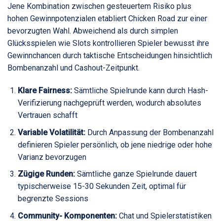
Jene Kombination zwischen gesteuertem Risiko plus
hohen Gewinnpotenzialen etabliert Chicken Road zur einer
bevorzugten Wahl. Abweichend als durch simplen
Glücksspielen wie Slots kontrollieren Spieler bewusst ihre
Gewinnchancen durch taktische Entscheidungen hinsichtlich
Bombenanzahl und Cashout-Zeitpunkt.
Klare Fairness:
Sämtliche Spielrunde kann durch Hash-
Verifizierung nachgeprüft werden, wodurch absolutes
Vertrauen schafft
Variable Volatilität:
Durch Anpassung der Bombenanzahl
definieren Spieler persönlich, ob jene niedrige oder hohe
Varianz bevorzugen
Zügige Runden:
Sämtliche ganze Spielrunde dauert
typischerweise 15-30 Sekunden Zeit, optimal für
begrenzte Sessions
Community- Komponenten:
Chat und Spielerstatistiken