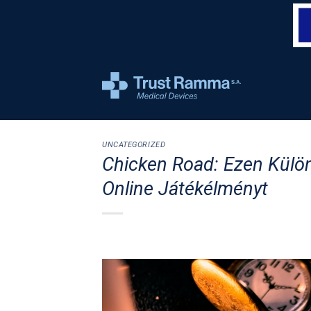
content
UNCATEGORIZED
Chicken Road: Ezen Külön
Online Játékélményt