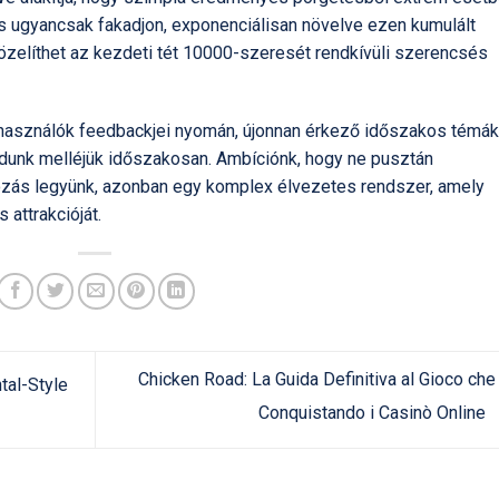
 ugyancsak fakadjon, exponenciálisan növelve ezen kumulált
közelíthet az kezdeti tét 10000-szeresét rendkívüli szerencsés
lhasználók feedbackjei nyomán, újonnan érkező időszakos témák
adunk melléjük időszakosan. Ambíciónk, hogy ne pusztán
zás legyünk, azonban egy komplex élvezetes rendszer, amely
 attrakcióját.
Chicken Road: La Guida Definitiva al Gioco che
ntal-Style
Conquistando i Casinò Online