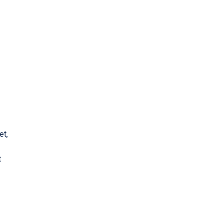
et,
t