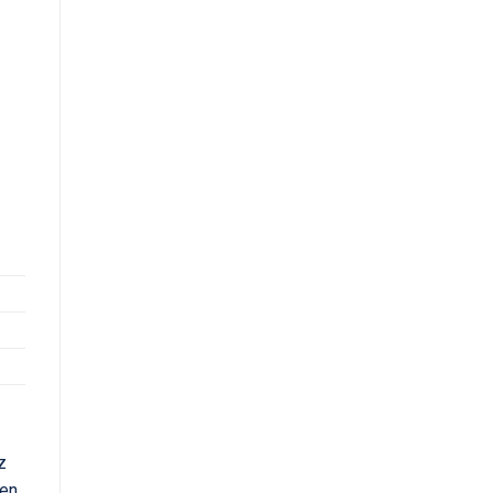
z
ben