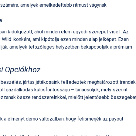
 számára, amelyek emelkedettebb ritmust vágynak
i
n kidolgozott, ahol minden elem egyedi szerepet visel . Az
 Wild ikonként, ami kipótolja ezen minden alap jelképet. Ezen
tálják, amelyek tetszőleges helyzetben bekapcsolják a prémium
si Opciókhoz
á beszélés, jártas játékosaink felfedeztek meghatározott trendek
oll gazdálkodás kulcsfontosságú – tanácsoljuk, mely szerint
zzanak össze rendszereinkkel, mielőtt jelentősebb összegeke
k a élményt demo változatban, hogy felismerjék az payout