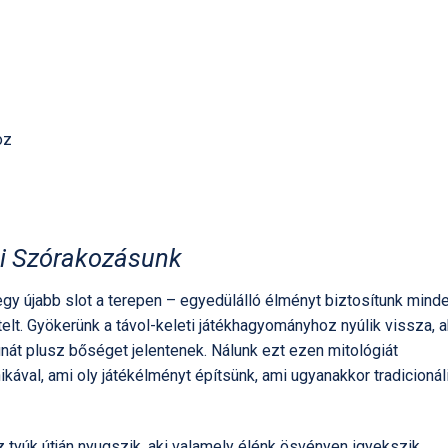
oz
i Szórakozásunk
y újabb slot a terepen – egyedülálló élményt biztosítunk mind
elt. Gyökerünk a távol-keleti játékhagyományhoz nyúlik vissza, a
át plusz bőséget jelentenek. Nálunk ezt ezen mitológiát
ával, ami oly játékélményt építsünk, ami ugyanakkor tradicionál
 tyúk útján nyugszik, aki valamely élénk ösvényen igyekszik