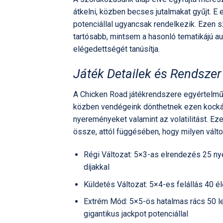
átkelni, közben becses jutalmakat gyűjt. E
potenciállal ugyancsak rendelkezik. Ezen s
tartósabb, mintsem a hasonló tematikájú au
elégedettségét tanúsítja.
Játék Detailek és Rendszer
A Chicken Road játékrendszere egyértelmű,
közben vendégeink dönthetnek ezen kockáz
nyereményeket valamint az volatilitást. E
össze, attól függésében, hogy milyen válto
Régi Változat: 5×3-as elrendezés 25 nye
díjakkal
Küldetés Változat: 5×4-es felállás 40 él
Extrém Mód: 5×5-ös hatalmas rács 50 l
gigantikus jackpot potenciállal