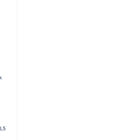
k
ML5