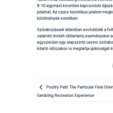
8-10 egymást követően kapcsolódó díjazás
jutalmat. Az csúcs teoretikus jutalom meg
körülmények esetében.
Szórakozásunk állandóan evolválódik a fe
valamint limitált időtartamú eseményeket 
egyszerűen egy alapszintű casino szórako
kitartó időszakon is megtartja újdonságát és
Poultry Path: The Particular Final Orie
Gambling Recreation Experience