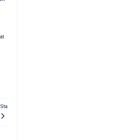
at
 Sta