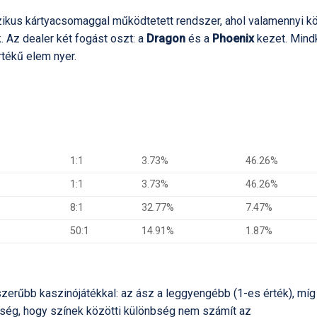
zikus kártyacsomaggal működtetett rendszer, ahol valamennyi kö
 Az dealer két fogást oszt: a
Dragon
és a
Phoenix
kezet. Mind
rtékű elem nyer.
1:1
3.73%
46.26%
1:1
3.73%
46.26%
8:1
32.77%
7.47%
50:1
14.91%
1.87%
zerűbb kaszinójátékkal: az ász a leggyengébb (1-es érték), míg
sség, hogy színek közötti különbség nem számít az