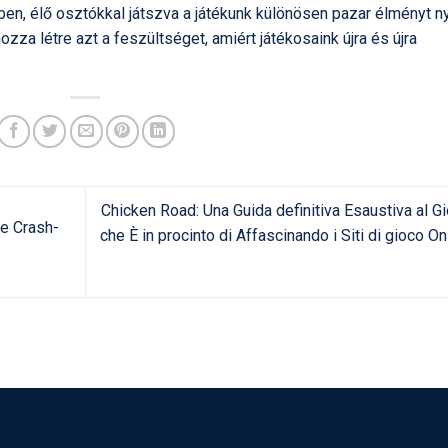
n, élő osztókkal játszva a játékunk különösen pazar élményt ny
za létre azt a feszültséget, amiért játékosaink újra és újra
Chicken Road: Una Guida definitiva Esaustiva al G
e Crash-
che È in procinto di Affascinando i Siti di gioco On