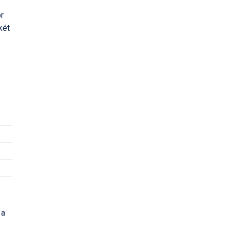
r
két
 a