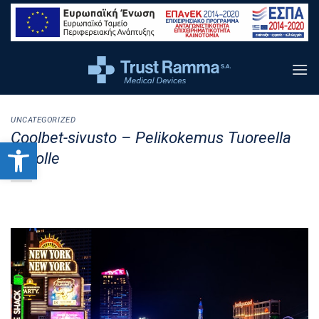
content
UNCATEGORIZED
Coolbet-sivusto – Pelikokemus Tuoreella
Ανοίξτε τη γραμμή εργαλείων
Tasolle