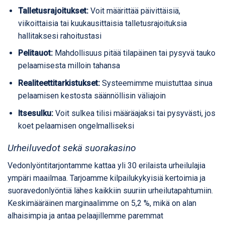
Talletusrajoitukset:
Voit määrittää päivittäisiä,
viikoittaisia tai kuukausittaisia talletusrajoituksia
hallitaksesi rahoitustasi
Pelitauot:
Mahdollisuus pitää tilapäinen tai pysyvä tauko
pelaamisesta milloin tahansa
Realiteettitarkistukset:
Systeemimme muistuttaa sinua
pelaamisen kestosta säännöllisin väliajoin
Itsesulku:
Voit sulkea tilisi määräajaksi tai pysyvästi, jos
koet pelaamisen ongelmalliseksi
Urheiluvedot sekä suorakasino
Vedonlyöntitarjontamme kattaa yli 30 erilaista urheilulajia
ympäri maailmaa. Tarjoamme kilpailukykyisiä kertoimia ja
suoravedonlyöntiä lähes kaikkiin suuriin urheilutapahtumiin.
Keskimääräinen marginaalimme on 5,2 %, mikä on alan
alhaisimpia ja antaa pelaajillemme paremmat