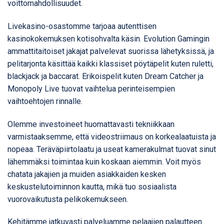
voittomahdollisuudet.
Livekasino-osastomme tarjoaa autenttisen
kasinokokemuksen kotisohvalta käsin. Evolution Gamingin
ammattitaitoiset jakajat palvelevat suorissa lähetyksissä, ja
pelitarjonta käsittää kaikki klassiset pöytäpelit kuten ruletti,
blackjack ja baccarat. Erikoispelit kuten Dream Catcher ja
Monopoly Live tuovat vaihtelua perinteisempien
vaihtoehtojen rinnalle.
Olemme investoineet huomattavasti tekniikkaan
varmistaaksemme, että videostriimaus on korkealaatuista ja
nopeaa. Teräväpiirtolaatu ja useat kamerakulmat tuovat sinut
lähemmäksi toimintaa kuin koskaan aiemmin. Voit myös
chatata jakajien ja muiden asiakkaiden kesken
keskustelutoiminnon kautta, mikä tuo sosiaalista
vuorovaikutusta pelikokemukseen.
Kehitämme jatkuvasti palveluamme pelaajien palautteen