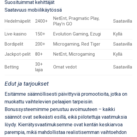
Suosituimmat kehittäjät
Saatavuus mobiilikäytössä
NetEnt, Pragmatic Play,
Hedelmäpelit
2400+
Saatavilla
Play’n GO
Live-kasino
150+
Evolution Gaming, Ezugi
Kyllä
Bordipelit
200+
Microgaming, Red Tiger
Saatavilla
Jackpot-pelit
80+
NetEnt, Microgaming
Kyllä
30+
Betting
Omat vedot
Saatavilla
lajia
Edut ja tarjoukset
Esitämme säännöllisesti päivittyviä promootioita, jotka on
muokattu vaihtelevien pelaajien tarpeisiin.
Bonussysteemimme perustuu avoimuuteen – kaikki
säännöt ovat selkeästi esillä, eikä piilotettuja vaatimuksia
löydy. Kierrätysvaatimuksemme ovat kentän keskiarvoa
parempia, mikä mahdollistaa realistisemman vaihtoehdon