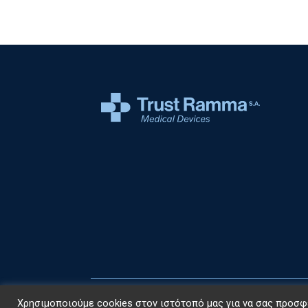
Copyright 2026 ©
Χρησιμοποιούμε cookies στον ιστότοπό μας για να σας προσφέ