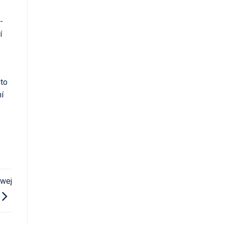
-
í
sto
í
iwej