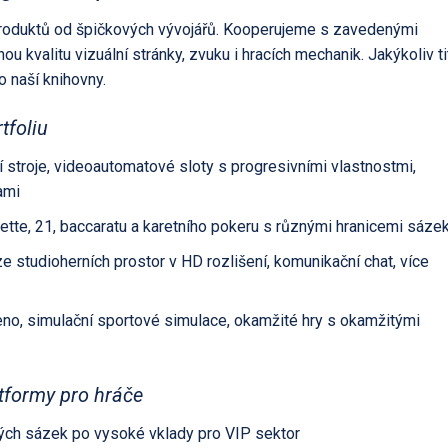
roduktů od špičkových vývojářů. Kooperujeme s zavedenými
u kvalitu vizuální stránky, zvuku i hracích mechanik. Jakýkoliv ti
 naší knihovny.
tfoliu
í stroje, videoautomatové sloty s progresivními vlastnostmi,
ami
lette, 21, baccaratu a karetního pokeru s různými hranicemi sáze
 ze studioherních prostor v HD rozlišení, komunikační chat, více
eno, simulační sportové simulace, okamžité hry s okamžitými
tformy pro hráče
ých sázek po vysoké vklady pro VIP sektor