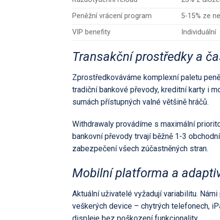
Peněžní vrácení program
5-15% ze n
VIP benefity
Individuální
Transakční prostředky a č
Zprostředkováváme komplexní paletu peně
tradiční bankové převody, kreditní karty i 
sumách přístupných valné většině hráčů.
Withdrawaly provádíme s maximální priorito
bankovní převody trvají běžně 1-3 obchodn
zabezpečení všech zúčastněných stran.
Mobilní platforma a adapti
Aktuální uživatelé vyžadují variabilitu. Ná
veškerých device – chytrých telefonech, iP
displeje bez poškození funkcionality.