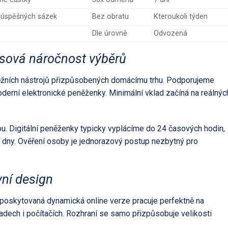
eúspěšných sázek
Bez obratu
Kteroukoli týden
Dle úrovně
Odvozená
asová náročnost výběrů
žních nástrojů přizpůsobených domácímu trhu. Podporujeme
moderní elektronické peněženky. Minimální vklad začíná na reálnýc
u. Digitální peněženky typicky vyplácíme do 24 časových hodin,
í dny. Ověření osoby je jednorazový postup nezbytný pro
vní design
mi poskytovaná dynamická online verze pracuje perfektně na
adech i počítačích. Rozhraní se samo přizpůsobuje velikosti