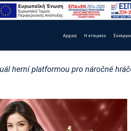
Αρχική
Η εταιρεία
Συνεργα
ál herní platformou pro náročné hráč