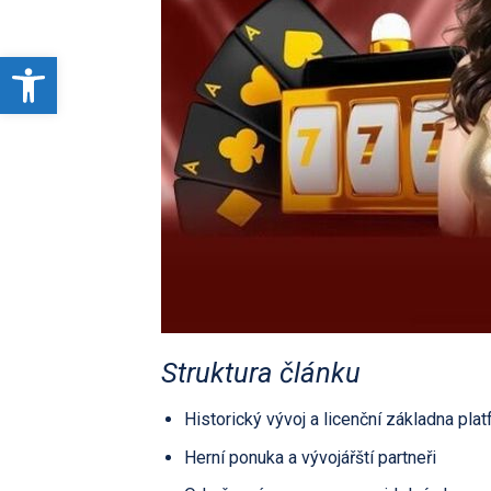
Ανοίξτε τη γραμμή εργαλείων
Struktura článku
Historický vývoj a licenční základna pla
Herní ponuka a vývojářští partneři