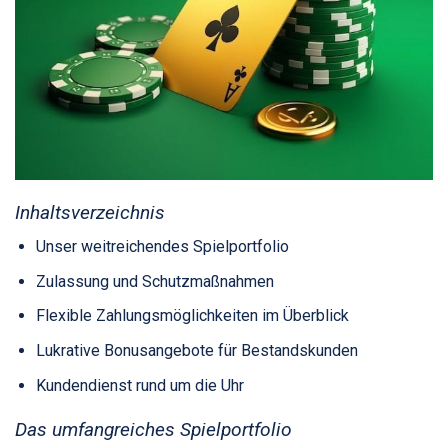
Inhaltsverzeichnis
Unser weitreichendes Spielportfolio
Zulassung und Schutzmaßnahmen
Flexible Zahlungsmöglichkeiten im Überblick
Lukrative Bonusangebote für Bestandskunden
Kundendienst rund um die Uhr
Das umfangreiches Spielportfolio