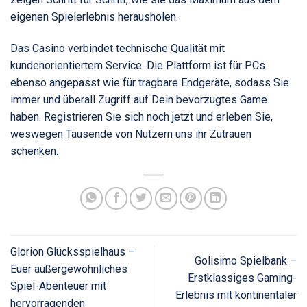
eigenen Spielerlebnis herausholen.
Das Casino verbindet technische Qualität mit
kundenorientiertem Service. Die Plattform ist für PCs
ebenso angepasst wie für tragbare Endgeräte, sodass Sie
immer und überall Zugriff auf Dein bevorzugtes Game
haben. Registrieren Sie sich noch jetzt und erleben Sie,
weswegen Tausende von Nutzern uns ihr Zutrauen
schenken.
Glorion Glücksspielhaus –
Golisimo Spielbank –
Euer außergewöhnliches
Erstklassiges Gaming-
Spiel-Abenteuer mit
Erlebnis mit kontinentaler
hervorragenden