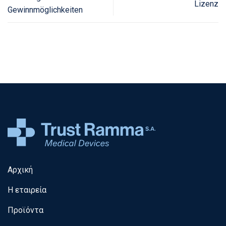
Lizenz
Gewinnmöglichkeiten
Αρχική
Η εταιρεία
Προϊόντα