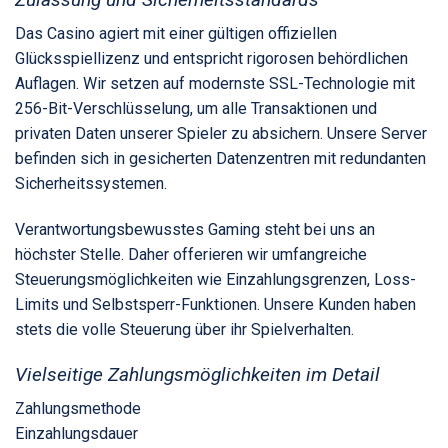
Das Casino agiert mit einer gültigen offiziellen
Glücksspiellizenz und entspricht rigorosen behördlichen
Auflagen. Wir setzen auf modernste SSL-Technologie mit
256-Bit-Verschlüsselung, um alle Transaktionen und
privaten Daten unserer Spieler zu absichern. Unsere Server
befinden sich in gesicherten Datenzentren mit redundanten
Sicherheitssystemen.
Verantwortungsbewusstes Gaming steht bei uns an
höchster Stelle. Daher offerieren wir umfangreiche
Steuerungsmöglichkeiten wie Einzahlungsgrenzen, Loss-
Limits und Selbstsperr-Funktionen. Unsere Kunden haben
stets die volle Steuerung über ihr Spielverhalten.
Vielseitige Zahlungsmöglichkeiten im Detail
Zahlungsmethode
Einzahlungsdauer