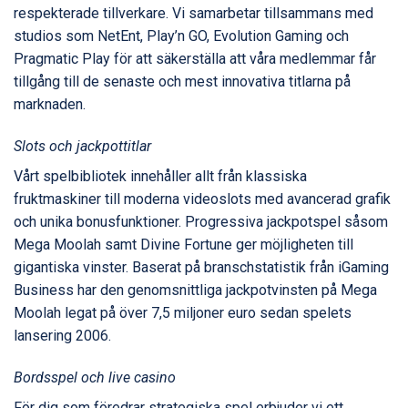
respekterade tillverkare. Vi samarbetar tillsammans med
studios som NetEnt, Play’n GO, Evolution Gaming och
Pragmatic Play för att säkerställa att våra medlemmar får
tillgång till de senaste och mest innovativa titlarna på
marknaden.
Slots och jackpottitlar
Vårt spelbibliotek innehåller allt från klassiska
fruktmaskiner till moderna videoslots med avancerad grafik
och unika bonusfunktioner. Progressiva jackpotspel såsom
Mega Moolah samt Divine Fortune ger möjligheten till
gigantiska vinster. Baserat på branschstatistik från iGaming
Business har den genomsnittliga jackpotvinsten på Mega
Moolah legat på över 7,5 miljoner euro sedan spelets
lansering 2006.
Bordsspel och live casino
För dig som föredrar strategiska spel erbjuder vi ett