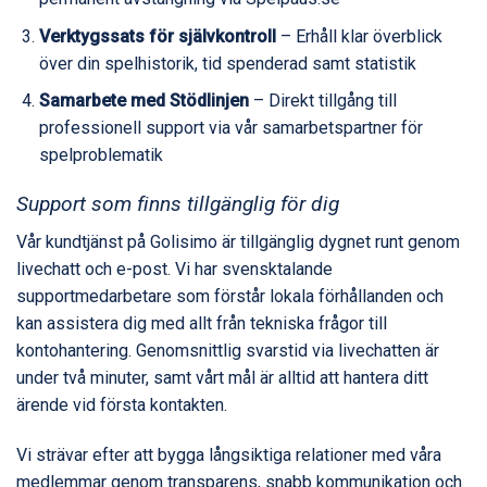
Verktygssats för självkontroll
– Erhåll klar överblick
över din spelhistorik, tid spenderad samt statistik
Samarbete med Stödlinjen
– Direkt tillgång till
professionell support via vår samarbetspartner för
spelproblematik
Support som finns tillgänglig för dig
Vår kundtjänst på Golisimo är tillgänglig dygnet runt genom
livechatt och e-post. Vi har svensktalande
supportmedarbetare som förstår lokala förhållanden och
kan assistera dig med allt från tekniska frågor till
kontohantering. Genomsnittlig svarstid via livechatten är
under två minuter, samt vårt mål är alltid att hantera ditt
ärende vid första kontakten.
Vi strävar efter att bygga långsiktiga relationer med våra
medlemmar genom transparens, snabb kommunikation och