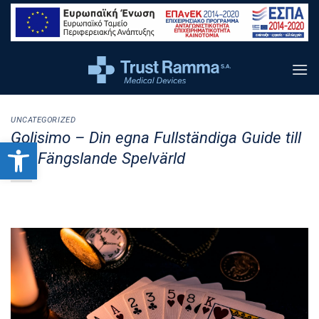
content
UNCATEGORIZED
Golisimo – Din egna Fullständiga Guide till
Ανοίξτε τη γραμμή εργαλείων
Vår Fängslande Spelvärld