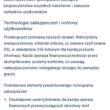
bezpieczeństwa wszelkich transferów i statusów
rachunków użytkowników.
Technologia zabezpieczeń i ochrony
użytkowników
Protekcja jest podstawę naszych działań. Wdrożyliśmy
wielopoziomowy schemat ochrony, co zawiera szyfrowanie
SSL w standardzie 256-bitowym dla każdej przesyłu
informacji. Każda operacja finansowa przechodzi przez
skomplikowane systemy kontrolne, co usuwają
niebezpieczeństwo nielegalnego dostępu do pieniędzy
graczy.
Podstawowe elementy prezentowanego rozwiązania
zabezpieczeń
Dwuetapowe uwierzytelnianie dla każdej operacji
finansowych przewyższających określony limit