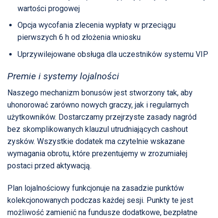
wartości progowej
Opcja wycofania zlecenia wypłaty w przeciągu
pierwszych 6 h od złożenia wniosku
Uprzywilejowane obsługa dla uczestników systemu VIP
Premie i systemy lojalności
Naszego mechanizm bonusów jest stworzony tak, aby
uhonorować zarówno nowych graczy, jak i regularnych
użytkowników. Dostarczamy przejrzyste zasady nagród
bez skomplikowanych klauzul utrudniających cashout
zysków. Wszystkie dodatek ma czytelnie wskazane
wymagania obrotu, które prezentujemy w zrozumiałej
postaci przed aktywacją.
Plan lojalnościowy funkcjonuje na zasadzie punktów
kolekcjonowanych podczas każdej sesji. Punkty te jest
możliwość zamienić na fundusze dodatkowe, bezpłatne