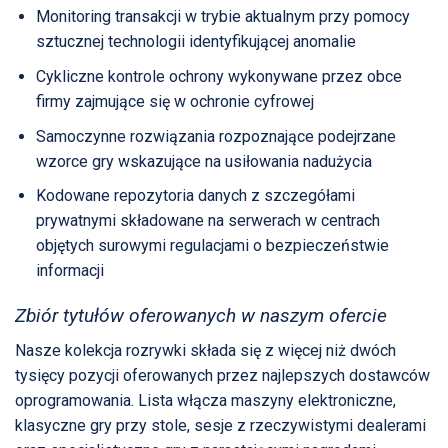
Monitoring transakcji w trybie aktualnym przy pomocy
sztucznej technologii identyfikującej anomalie
Cykliczne kontrole ochrony wykonywane przez obce
firmy zajmujące się w ochronie cyfrowej
Samoczynne rozwiązania rozpoznające podejrzane
wzorce gry wskazujące na usiłowania nadużycia
Kodowane repozytoria danych z szczegółami
prywatnymi składowane na serwerach w centrach
objętych surowymi regulacjami o bezpieczeństwie
informacji
Zbiór tytułów oferowanych w naszym ofercie
Nasze kolekcja rozrywki składa się z więcej niż dwóch
tysięcy pozycji oferowanych przez najlepszych dostawców
oprogramowania. Lista włącza maszyny elektroniczne,
klasyczne gry przy stole, sesje z rzeczywistymi dealerami