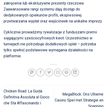
zakręcenia lub ekskluzywne prezenty rzeczowe.
Zaawansowane rangi systemu dają dostęp do
dedykowanych opiekunów profili, ekspresowej
przetwarzania wypłat oraz wejściówek na unikalne imprezy.
Cyklicznie prowadzimy rywalizacje z funduszami premii
sięgającymi sześciocyfrowych kwot. Uczestnictwo w
turniejach nie potrzebuje dodatkowych opłat – potrzeba
tylko spełnić podstawowe wymagania działalności na
platformie.
Chicken Road: La Guida
MegaBlock: Ons Ultieme
Definitiva Assoluta al Gioco
Casino Spel met Strategie en
che Sta Affascinando i
Spanning