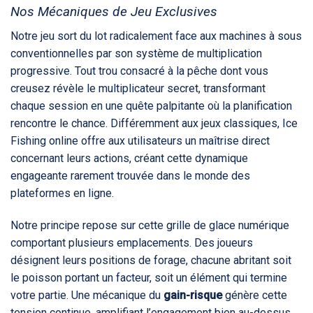
Nos Mécaniques de Jeu Exclusives
Notre jeu sort du lot radicalement face aux machines à sous
conventionnelles par son système de multiplication
progressive. Tout trou consacré à la pêche dont vous
creusez révèle le multiplicateur secret, transformant
chaque session en une quête palpitante où la planification
rencontre le chance. Différemment aux jeux classiques,
Ice
Fishing online
offre aux utilisateurs un maîtrise direct
concernant leurs actions, créant cette dynamique
engageante rarement trouvée dans le monde des
plateformes en ligne.
Notre principe repose sur cette grille de glace numérique
comportant plusieurs emplacements. Des joueurs
désignent leurs positions de forage, chacune abritant soit
le poisson portant un facteur, soit un élément qui termine
votre partie. Une mécanique du
gain-risque
génère cette
tension continue, amplifiant l’engagement bien au-dessus