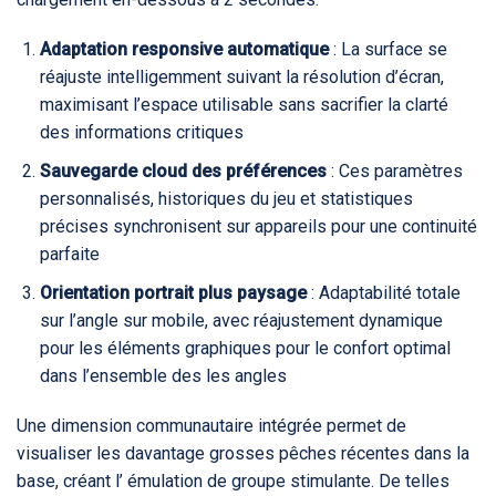
Adaptation responsive automatique
: La surface se
réajuste intelligemment suivant la résolution d’écran,
maximisant l’espace utilisable sans sacrifier la clarté
des informations critiques
Sauvegarde cloud des préférences
: Ces paramètres
personnalisés, historiques du jeu et statistiques
précises synchronisent sur appareils pour une continuité
parfaite
Orientation portrait plus paysage
: Adaptabilité totale
sur l’angle sur mobile, avec réajustement dynamique
pour les éléments graphiques pour le confort optimal
dans l’ensemble des les angles
Une dimension communautaire intégrée permet de
visualiser les davantage grosses pêches récentes dans la
base, créant l’ émulation de groupe stimulante. De telles