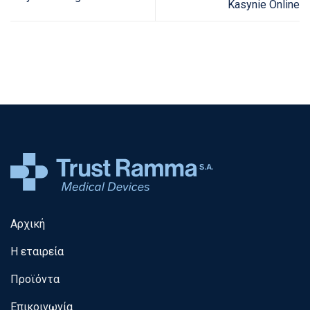
Kasynie Online
Αρχική
Η εταιρεία
Προϊόντα
Επικοινωνία