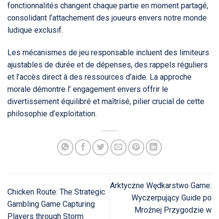
fonctionnalités changent chaque partie en moment partagé,
consolidant l’attachement des joueurs envers notre monde
ludique exclusif.
Les mécanismes de jeu responsable incluent des limiteurs
ajustables de durée et de dépenses, des rappels réguliers
et l’accès direct à des ressources d’aide. La approche
morale démontre l’ engagement envers offrir le
divertissement équilibré et maîtrisé, pilier crucial de cette
philosophie d’exploitation.
Arktyczne Wędkarstwo Game:
Chicken Route: The Strategic
Wyczerpujący Guide po
Gambling Game Capturing
Mroźnej Przygodzie w
Players through Storm