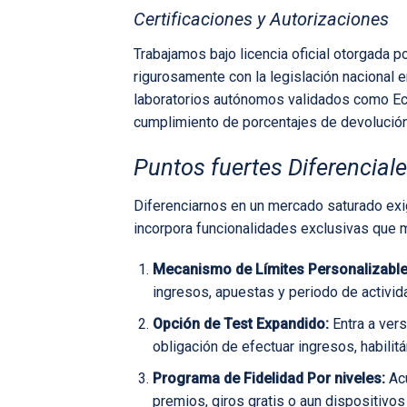
Certificaciones y Autorizaciones
Trabajamos bajo licencia oficial otorgada p
rigurosamente con la legislación nacional 
laboratorios autónomos validados como Ecog
cumplimiento de porcentajes de devolución 
Puntos fuertes Diferencial
Diferenciarnos en un mercado saturado exig
incorpora funcionalidades exclusivas que m
Mecanismo de Límites Personalizable
ingresos, apuestas y periodo de activid
Opción de Test Expandido:
Entra a vers
obligación de efectuar ingresos, habilit
Programa de Fidelidad Por niveles:
Acu
premios, giros gratis o aun dispositivos