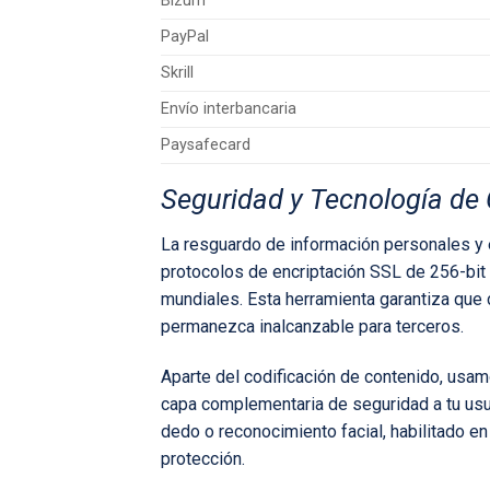
Bizum
PayPal
Skrill
Envío interbancaria
Paysafecard
Seguridad y Tecnología de 
La resguardo de información personales y 
protocolos de encriptación SSL de 256-bit
mundiales. Esta herramienta garantiza que 
permanezca inalcanzable para terceros.
Aparte del codificación de contenido, usam
capa complementaria de seguridad a tu usua
dedo o reconocimiento facial, habilitado en
protección.