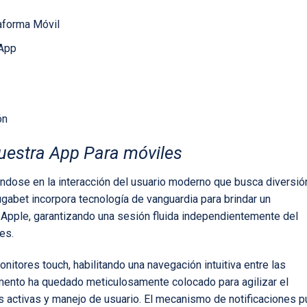
taforma Móvil
 App
ón
uestra App Para móviles
ándose en la interacción del usuario moderno que busca diversió
ugabet
incorpora tecnología de vanguardia para brindar un
 Apple, garantizando una sesión fluida independientemente del
es.
itores touch, habilitando una navegación intuitiva entre las
mento ha quedado meticulosamente colocado para agilizar el
tas activas y manejo de usuario. El mecanismo de notificaciones 