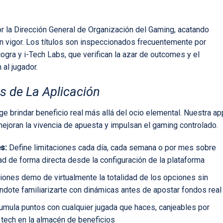
or la Dirección General de Organización del Gaming, acatando
en vigor. Los títulos son inspeccionados frecuentemente por
ra y i-Tech Labs, que verifican la azar de outcomes y el
al jugador.
es de La Aplicación
e brindar beneficio real más allá del ocio elemental. Nuestra ap
ejoran la vivencia de apuesta y impulsan el gaming controlado.
s:
Define limitaciones cada día, cada semana o por mes sobre
ad de forma directa desde la configuración de la plataforma
iones demo de virtualmente la totalidad de los opciones sin
ándote familiarizarte con dinámicas antes de apostar fondos real
mula puntos con cualquier jugada que haces, canjeables por
 tech en la almacén de beneficios