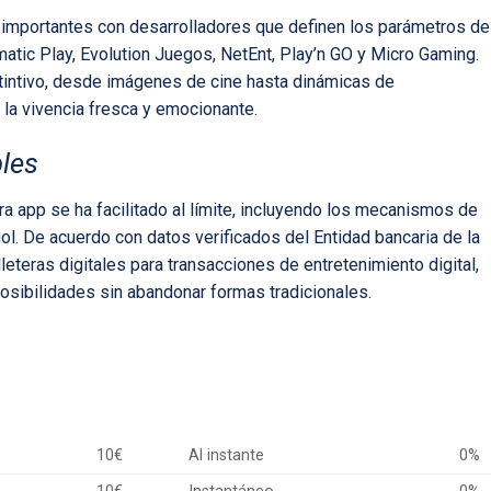
importantes con desarrolladores que definen los parámetros de
matic Play, Evolution Juegos, NetEnt, Play’n GO y Micro Gaming.
stintivo, desde imágenes de cine hasta dinámicas de
la vivencia fresca y emocionante.
les
ra app se ha facilitado al límite, incluyendo los mecanismos de
ol. De acuerdo con datos verificados del Entidad bancaria de la
leteras digitales para transacciones de entretenimiento digital,
osibilidades sin abandonar formas tradicionales.
10€
Al instante
0%