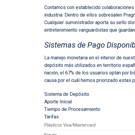
Contamos con establecido colaboraciones 
industria. Dentro de ellos sobresalen Prag
Cualquier suministrador aporta su sello di
entretenimiento vanguardistas que guardan 
Sistemas de Pago Disponib
La manejo monetaria en el interior de nuest
depósito más utilizados en territorio españ
nación, el 67% de los usuarios optan por bil
causa por el cuál hemos priorizado estas p
Sistema de Depósito
Aporte Inicial
Tiempo de Procesamiento
Tarifas
Plásticos Visa/Mastercard