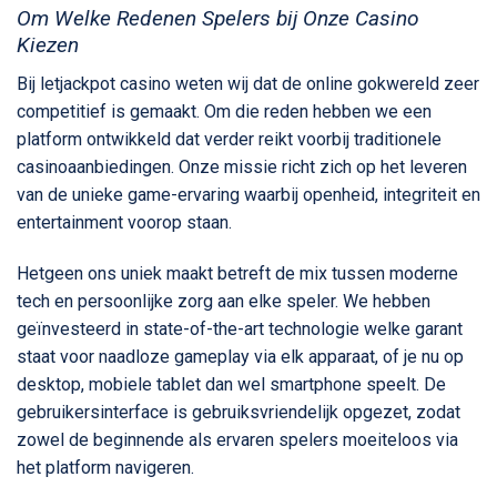
Om Welke Redenen Spelers bij Onze Casino
Kiezen
Bij
letjackpot casino
weten wij dat de online gokwereld zeer
competitief is gemaakt. Om die reden hebben we een
platform ontwikkeld dat verder reikt voorbij traditionele
casinoaanbiedingen. Onze missie richt zich op het leveren
van de unieke game-ervaring waarbij openheid, integriteit en
entertainment voorop staan.
Hetgeen ons uniek maakt betreft de mix tussen moderne
tech en persoonlijke zorg aan elke speler. We hebben
geïnvesteerd in state-of-the-art technologie welke garant
staat voor naadloze gameplay via elk apparaat, of je nu op
desktop, mobiele tablet dan wel smartphone speelt. De
gebruikersinterface is gebruiksvriendelijk opgezet, zodat
zowel de beginnende als ervaren spelers moeiteloos via
het platform navigeren.