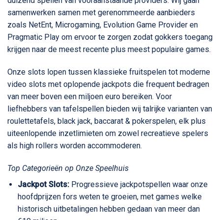
duizend spellen van vooraanstaande providers. Wij gaan
samenwerken samen met gerenommeerde aanbieders
zoals NetEnt, Microgaming, Evolution Game Provider en
Pragmatic Play om ervoor te zorgen zodat gokkers toegang
krijgen naar de meest recente plus meest populaire games.
Onze slots lopen tussen klassieke fruitspelen tot moderne
video slots met oplopende jackpots die frequent bedragen
van meer boven een miljoen euro bereiken. Voor
liefhebbers van tafelspellen bieden wij talrijke varianten van
roulettetafels, black jack, baccarat & pokerspelen, elk plus
uiteenlopende inzetlimieten om zowel recreatieve spelers
als high rollers worden accommoderen.
Top Categorieën op Onze Speelhuis
Jackpot Slots:
Progressieve jackpotspellen waar onze
hoofdprijzen fors weten te groeien, met games welke
historisch uitbetalingen hebben gedaan van meer dan