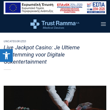
content
UNCATEGORIZED
Live Jackpot Casino: Je Ultieme
Ανοίξτε τη γραμμή εργαλείων
Bestemming voor Digitale
Gokentertainment