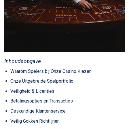
Inhoudsopgave
Waarom Spelers bij Onze Casino Kiezen
Onze Uitgebreide Spelportfolio
Veiligheid & Licenties
Betalingsopties en Transacties
Deskundige Klantenservice
Veilig Gokken Richtlijnen