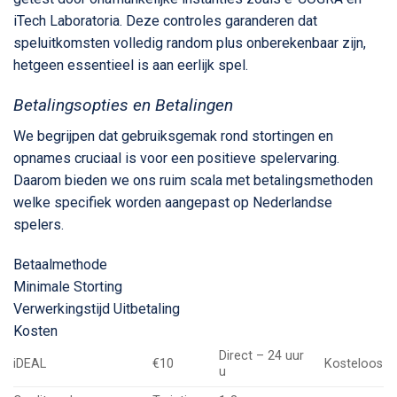
iTech Laboratoria. Deze controles garanderen dat
speluitkomsten volledig random plus onberekenbaar zijn,
hetgeen essentieel is aan eerlijk spel.
Betalingsopties en Betalingen
We begrijpen dat gebruiksgemak rond stortingen en
opnames cruciaal is voor een positieve spelervaring.
Daarom bieden we ons ruim scala met betalingsmethoden
welke specifiek worden aangepast op Nederlandse
spelers.
Betaalmethode
Minimale Storting
Verwerkingstijd Uitbetaling
Kosten
Direct – 24 uur
iDEAL
€10
Kosteloos
u