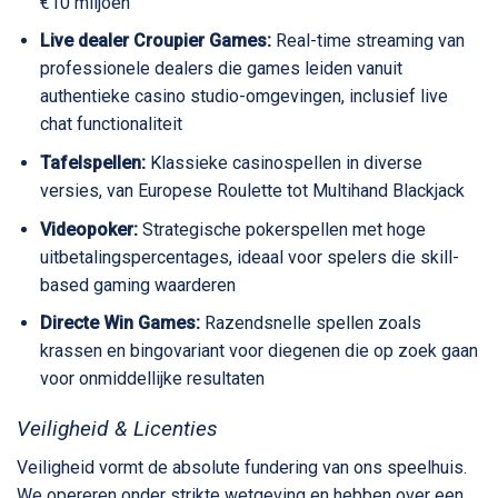
€10 miljoen
Live dealer Croupier Games:
Real-time streaming van
professionele dealers die games leiden vanuit
authentieke casino studio-omgevingen, inclusief live
chat functionaliteit
Tafelspellen:
Klassieke casinospellen in diverse
versies, van Europese Roulette tot Multihand Blackjack
Videopoker:
Strategische pokerspellen met hoge
uitbetalingspercentages, ideaal voor spelers die skill-
based gaming waarderen
Directe Win Games:
Razendsnelle spellen zoals
krassen en bingovariant voor diegenen die op zoek gaan
voor onmiddellijke resultaten
Veiligheid & Licenties
Veiligheid vormt de absolute fundering van ons speelhuis.
We opereren onder strikte wetgeving en hebben over een