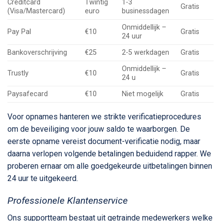
Creditcard
Twintig
1-3
Gratis
(Visa/Mastercard)
euro
businessdagen
Onmiddellijk –
Pay Pal
€10
Gratis
24 uur
Bankoverschrijving
€25
2-5 werkdagen
Gratis
Onmiddellijk –
Trustly
€10
Gratis
24 u
Paysafecard
€10
Niet mogelijk
Gratis
Voor opnames hanteren we strikte verificatieprocedures
om de beveiliging voor jouw saldo te waarborgen. De
eerste opname vereist document-verificatie nodig, maar
daarna verlopen volgende betalingen beduidend rapper. We
proberen ernaar om alle goedgekeurde uitbetalingen binnen
24 uur te uitgekeerd.
Professionele Klantenservice
Ons supportteam bestaat uit getrainde medewerkers welke