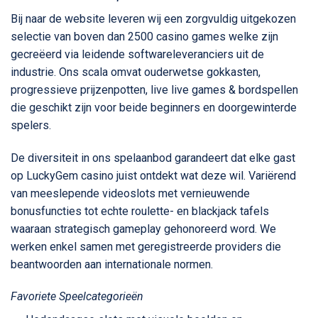
Bij
naar de website
leveren wij een zorgvuldig uitgekozen
selectie van boven dan 2500 casino games welke zijn
gecreëerd via leidende softwareleveranciers uit de
industrie. Ons scala omvat ouderwetse gokkasten,
progressieve prijzenpotten, live live games & bordspellen
die geschikt zijn voor beide beginners en doorgewinterde
spelers.
De diversiteit in ons spelaanbod garandeert dat elke gast
op LuckyGem casino juist ontdekt wat deze wil. Variërend
van meeslepende videoslots met vernieuwende
bonusfuncties tot echte roulette- en blackjack tafels
waaraan strategisch gameplay gehonoreerd word. We
werken enkel samen met geregistreerde providers die
beantwoorden aan internationale normen.
Favoriete Speelcategorieën