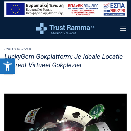
content
UNCATEGORIZED
LuckyGem Gokplatform: Je Ideale Locatie
Ανοίξτε τη γραμμή εργαλείων
omtrent Virtueel Gokplezier