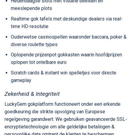
Hedendaagse slots met visuele beelden en
meeslepende plots
Realtime gok tafels met deskundige dealers via real-
time HD-resolutie
Ouderwetse casinospellen waaronder baccara, poker &
diverse roulette types
Oplopende prijzenpot gokkasten waarin hoofdprijzen
oplopen tot ontelbare euro
Scratch cards & instant win spelletjes voor directe
gameplay
Zekerheid & Integriteit
LuckyGem gokplatform functioneert onder een erkende
goedkeuring die strikte opvolging van Europese
regelgeving garandeert. We gebruiken geavanceerde SSL-
encryptietechnologie om alle geldelijke betalingen &
persoonlijke data omtrent de klanten te beschermen.