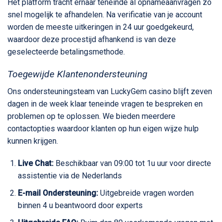
Het platform tracht ernaar teneinde al opnameaanvragen zo
snel mogelijk te afhandelen. Na verificatie van je account
worden de meeste uitkeringen in 24 uur goedgekeurd,
waardoor deze procestijd afhankend is van deze
geselecteerde betalingsmethode.
Toegewijde Klantenondersteuning
Ons ondersteuningsteam van LuckyGem casino blijft zeven
dagen in de week klaar teneinde vragen te bespreken en
problemen op te oplossen. We bieden meerdere
contactopties waardoor klanten op hun eigen wijze hulp
kunnen krijgen.
Live Chat:
Beschikbaar van 09:00 tot 1u uur voor directe
assistentie via de Nederlands
E-mail Ondersteuning:
Uitgebreide vragen worden
binnen 4 u beantwoord door experts