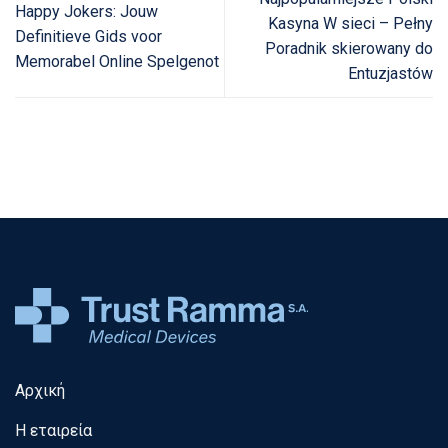
Happy Jokers: Jouw
Kasyna W sieci – Pełny
Definitieve Gids voor
Poradnik skierowany do
Memorabel Online Spelgenot
Entuzjastów
Αρχική
Η εταιρεία