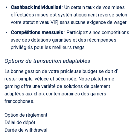
Cashback individualisé
: Un certain taux de vos mises
effectuées mises est systématiquement reversé selon
votre statut niveau VIP, sans aucune exigence de wager
Compétitions mensuels
: Participez à nos compétitions
avec des dotations garanties et des récompenses
privilégiés pour les meilleurs rangs
Options de transaction adaptables
La bonne gestion de votre précieuse budget se doit d’
rester simple, véloce et sécurisée. Notre plateforme
gaming offre une variété de solutions de paiement
adaptées aux choix contemporaines des gamers
francophones.
Option de règlement
Délai de dépôt
Durée de withdrawal