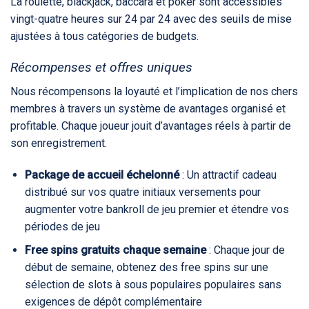
La roulette, blackjack, baccara et poker sont accessibles
vingt-quatre heures sur 24 par 24 avec des seuils de mise
ajustées à tous catégories de budgets.
Récompenses et offres uniques
Nous récompensons la loyauté et l’implication de nos chers
membres à travers un système de avantages organisé et
profitable. Chaque joueur jouit d’avantages réels à partir de
son enregistrement.
Package de accueil échelonné
: Un attractif cadeau
distribué sur vos quatre initiaux versements pour
augmenter votre bankroll de jeu premier et étendre vos
périodes de jeu
Free spins gratuits chaque semaine
: Chaque jour de
début de semaine, obtenez des free spins sur une
sélection de slots à sous populaires populaires sans
exigences de dépôt complémentaire