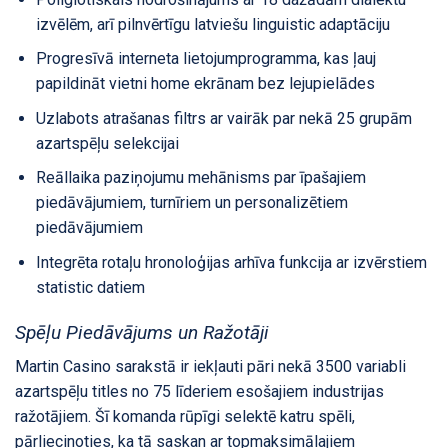
izvēlēm, arī pilnvērtīgu latviešu linguistic adaptāciju
Progresīvā interneta lietojumprogramma, kas ļauj
papildināt vietni home ekrānam bez lejupielādes
Uzlabots atrašanas filtrs ar vairāk par nekā 25 grupām
azartspēļu selekcijai
Reāllaika paziņojumu mehānisms par īpašajiem
piedāvājumiem, turnīriem un personalizētiem
piedāvājumiem
Integrēta rotaļu hronoloģijas arhīva funkcija ar izvērstiem
statistic datiem
Spēļu Piedāvājums un Ražotāji
Martin Casino sarakstā ir iekļauti pāri nekā 3500 variabli
azartspēļu titles no 75 līderiem esošajiem industrijas
ražotājiem. Šī komanda rūpīgi selektē katru spēli,
pārliecinoties, ka tā saskan ar topmaksimālajiem