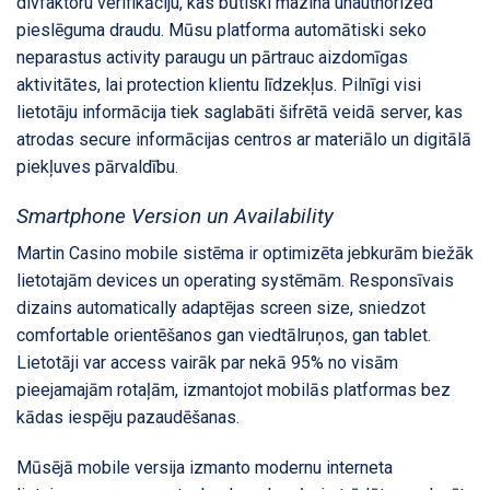
divfaktoru verifikāciju, kas būtiski mazina unauthorized
pieslēguma draudu. Mūsu platforma automātiski seko
neparastus activity paraugu un pārtrauc aizdomīgas
aktivitātes, lai protection klientu līdzekļus. Pilnīgi visi
lietotāju informācija tiek saglabāti šifrētā veidā server, kas
atrodas secure informācijas centros ar materiālo un digitālā
piekļuves pārvaldību.
Smartphone Version un Availability
Martin Casino mobile sistēma ir optimizēta jebkurām biežāk
lietotajām devices un operating systēmām. Responsīvais
dizains automatically adaptējas screen size, sniedzot
comfortable orientēšanos gan viedtālruņos, gan tablet.
Lietotāji var access vairāk par nekā 95% no visām
pieejamajām rotaļām, izmantojot mobilās platformas bez
kādas iespēju pazaudēšanas.
Mūsējā mobile versija izmanto modernu interneta