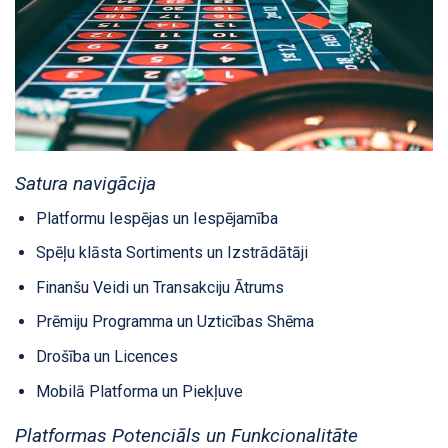
Satura navigācija
Platformu Iespējas un Iespējamība
Spēļu klāsta Sortiments un Izstrādātāji
Finanšu Veidi un Transakciju Ātrums
Prēmiju Programma un Uzticības Shēma
Drošība un Licences
Mobilā Platforma un Piekļuve
Platformas Potenciāls un Funkcionalitāte