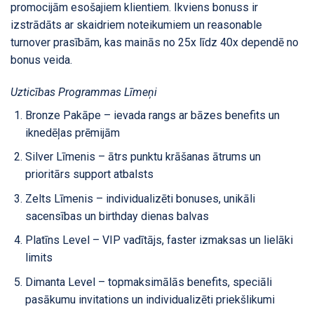
promocijām esošajiem klientiem. Ikviens bonuss ir
izstrādāts ar skaidriem noteikumiem un reasonable
turnover prasībām, kas mainās no 25x līdz 40x dependē no
bonus veida.
Uzticības Programmas Līmeņi
Bronze Pakāpe – ievada rangs ar bāzes benefits un
iknedēļas prēmijām
Silver Līmenis – ātrs punktu krāšanas ātrums un
prioritārs support atbalsts
Zelts Līmenis – individualizēti bonuses, unikāli
sacensības un birthday dienas balvas
Platīns Level – VIP vadītājs, faster izmaksas un lielāki
limits
Dimanta Level – topmaksimālās benefits, speciāli
pasākumu invitations un individualizēti priekšlikumi