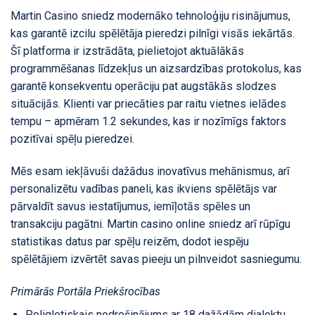
Martin Casino sniedz modernāko tehnoloģiju risinājumus,
kas garantē izcilu spēlētāja pieredzi pilnīgi visās iekārtās.
Šī platforma ir izstrādāta, pielietojot aktuālākās
programmēšanas līdzekļus un aizsardzības protokolus, kas
garantē konsekventu operāciju pat augstākās slodzes
situācijās. Klienti var priecāties par raitu vietnes ielādes
tempu – apmēram 1.2 sekundes, kas ir nozīmīgs faktors
pozitīvai spēļu pieredzei.
Mēs esam iekļāvuši dažādus inovatīvus mehānismus, arī
personalizētu vadības paneli, kas ikviens spēlētājs var
pārvaldīt savus iestatījumus, iemīļotās spēles un
transakciju pagātni.
Martin casino online
sniedz arī rūpīgu
statistikas datus par spēļu reizēm, dodot iespēju
spēlētājiem izvērtēt savas pieeju un pilnveidot sasniegumu.
Primārās Portāla Priekšrocības
Poliglotiskais nodrošinājums ar 18 dažādām dialektu