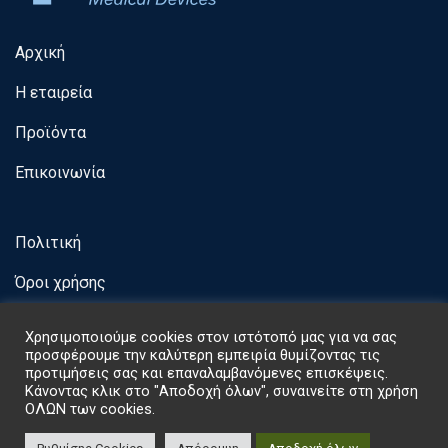
Αρχική
Η εταιρεία
Προϊόντα
Επικοινωνία
Πολιτική
Όροι χρήσης
Χρησιμοποιούμε cookies στον ιστότοπό μας για να σας
προσφέρουμε την καλύτερη εμπειρία θυμίζοντας τις
προτιμήσεις σας και επαναλαμβανόμενες επισκέψεις.
Κάνοντας κλικ στο "Αποδοχή όλων", συναινείτε στη χρήση
ΟΛΩΝ των cookies.
Copyright 2026 ©