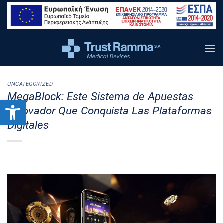
content
UNCATEGORIZED
MegaBlock: Este Sistema de Apuestas
Ανοίξτε τη γραμμή εργαλείων
Innovador Que Conquista Las Plataformas
Digitales