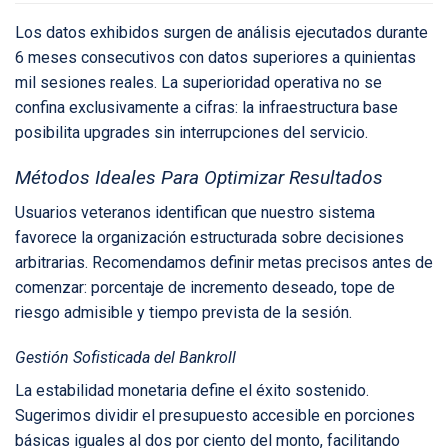
Los datos exhibidos surgen de análisis ejecutados durante
6 meses consecutivos con datos superiores a quinientas
mil sesiones reales. La superioridad operativa no se
confina exclusivamente a cifras: la infraestructura base
posibilita upgrades sin interrupciones del servicio.
Métodos Ideales Para Optimizar Resultados
Usuarios veteranos identifican que nuestro sistema
favorece la organización estructurada sobre decisiones
arbitrarias. Recomendamos definir metas precisos antes de
comenzar: porcentaje de incremento deseado, tope de
riesgo admisible y tiempo prevista de la sesión.
Gestión Sofisticada del Bankroll
La estabilidad monetaria define el éxito sostenido.
Sugerimos dividir el presupuesto accesible en porciones
básicas iguales al dos por ciento del monto, facilitando