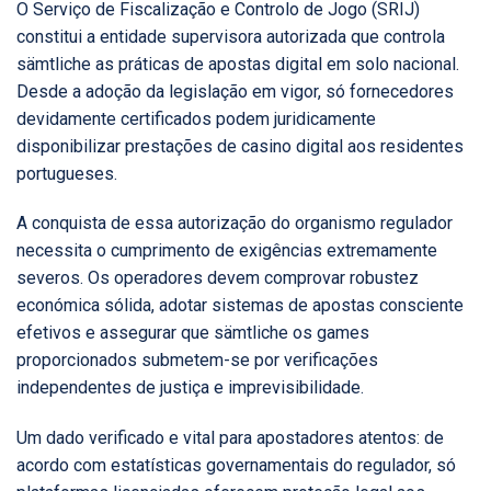
O Serviço de Fiscalização e Controlo de Jogo (SRIJ)
constitui a entidade supervisora autorizada que controla
sämtliche as práticas de apostas digital em solo nacional.
Desde a adoção da legislação em vigor, só fornecedores
devidamente certificados podem juridicamente
disponibilizar prestações de casino digital aos residentes
portugueses.
A conquista de essa autorização do organismo regulador
necessita o cumprimento de exigências extremamente
severos. Os operadores devem comprovar robustez
económica sólida, adotar sistemas de apostas consciente
efetivos e assegurar que sämtliche os games
proporcionados submetem-se por verificações
independentes de justiça e imprevisibilidade.
Um dado verificado e vital para apostadores atentos: de
acordo com estatísticas governamentais do regulador, só