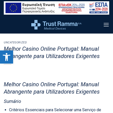
content
UNCATEGORIZED
Melhor Casino Online Portugal: Manual
Ανοίξτε τη γραμμή εργαλείων
Abrangente para Utilizadores Exigentes
Melhor Casino Online Portugal: Manual
Abrangente para Utilizadores Exigentes
Sumário
Critérios Essenciais para Selecionar uma Serviço de