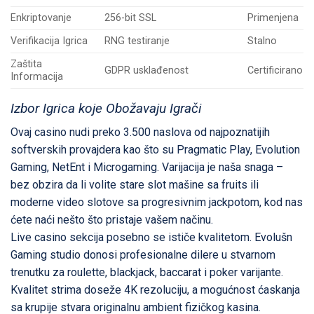
Enkriptovanje
256-bit SSL
Primenjena
Verifikacija Igrica
RNG testiranje
Stalno
Zaštita
GDPR usklađenost
Certificirano
Informacija
Izbor Igrica koje Obožavaju Igrači
Ovaj casino nudi preko 3.500 naslova od najpoznatijih
softverskih provajdera kao što su Pragmatic Play, Evolution
Gaming, NetEnt i Microgaming. Varijacija je naša snaga –
bez obzira da li volite stare slot mašine sa fruits ili
moderne video slotove sa progresivnim jackpotom, kod nas
ćete naći nešto što pristaje vašem načinu.
Live casino sekcija posebno se ističe kvalitetom. Evolušn
Gaming studio donosi profesionalne dilere u stvarnom
trenutku za roulette, blackjack, baccarat i poker varijante.
Kvalitet strima doseže 4K rezoluciju, a mogućnost ćaskanja
sa krupije stvara originalnu ambient fizičkog kasina.