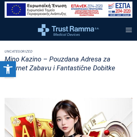
content
UNCATEGORIZED
Mino Kazino – Pouzdana Adresa za
Ανοίξτε τη γραμμή εργαλείων
Internet Zabavu i Fantastične Dobitke