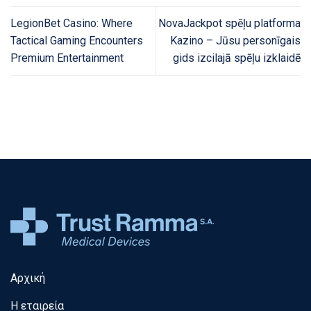
LegionBet Casino: Where
NovaJackpot spēļu platforma
Tactical Gaming Encounters
Kazino – Jūsu personīgais
Premium Entertainment
gids izcilajā spēļu izklaidē
Αρχική
Η εταιρεία