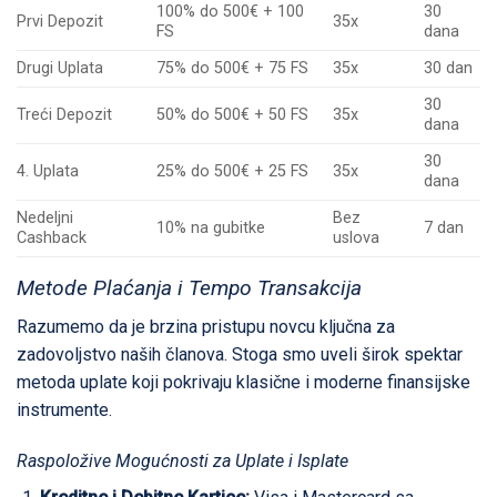
100% do 500€ + 100
30
Prvi Depozit
35x
FS
dana
Drugi Uplata
75% do 500€ + 75 FS
35x
30 dan
30
Treći Depozit
50% do 500€ + 50 FS
35x
dana
30
4. Uplata
25% do 500€ + 25 FS
35x
dana
Nedeljni
Bez
10% na gubitke
7 dan
Cashback
uslova
Metode Plaćanja i Tempo Transakcija
Razumemo da je brzina pristupu novcu ključna za
zadovoljstvo naših članova. Stoga smo uveli širok spektar
metoda uplate koji pokrivaju klasične i moderne finansijske
instrumente.
Raspoložive Mogućnosti za Uplate i Isplate