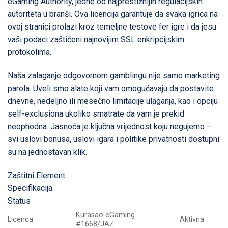
eGaming Authority, jedne od najprestižnijih regulacijskih
autoriteta u branši. Ova licencija garantuje da svaka igrica na
ovoj stranici prolazi kroz temeljne testove fer igre i da jesu
vaši podaci zaštićeni najnovijim SSL enkripcijskim
protokolima.
Naša zalaganje odgovornom gamblingu nije samo marketing
parola. Uveli smo alate koji vam omogućavaju da postavite
dnevne, nedeljno ili mesečno limitacije ulaganja, kao i opciju
self-exclusiona ukoliko smatrate da vam je prekid
neophodna. Jasnoća je ključna vrijednost koju negujemo –
svi uslovi bonusa, uslovi igara i politike privatnosti dostupni
su na jednostavan klik.
Zaštitni Element
Specifikacija
Status
Kurasao eGaming
Licenca
Aktivna
#1668/JAZ