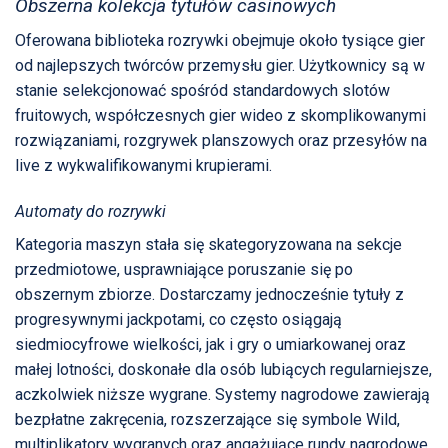
Obszerna kolekcja tytułów casinowych
Oferowana biblioteka rozrywki obejmuje około tysiące gier
od najlepszych twórców przemysłu gier. Użytkownicy są w
stanie selekcjonować spośród standardowych slotów
fruitowych, współczesnych gier wideo z skomplikowanymi
rozwiązaniami, rozgrywek planszowych oraz przesyłów na
live z wykwalifikowanymi krupierami.
Automaty do rozrywki
Kategoria maszyn stała się skategoryzowana na sekcje
przedmiotowe, usprawniające poruszanie się po
obszernym zbiorze. Dostarczamy jednocześnie tytuły z
progresywnymi jackpotami, co często osiągają
siedmiocyfrowe wielkości, jak i gry o umiarkowanej oraz
małej lotności, doskonałe dla osób lubiących regularniejsze,
aczkolwiek niższe wygrane. Systemy nagrodowe zawierają
bezpłatne zakręcenia, rozszerzające się symbole Wild,
multiplikatory wygranych oraz angażujące rundy nagrodowe.