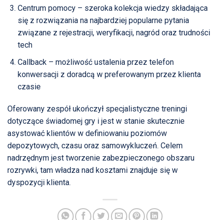
Centrum pomocy – szeroka kolekcja wiedzy składająca
się z rozwiązania na najbardziej popularne pytania
związane z rejestracji, weryfikacji, nagród oraz trudności
tech
Callback – możliwość ustalenia przez telefon
konwersacji z doradcą w preferowanym przez klienta
czasie
Oferowany zespół ukończył specjalistyczne treningi
dotyczące świadomej gry i jest w stanie skutecznie
asystować klientów w definiowaniu poziomów
depozytowych, czasu oraz samowykluczeń. Celem
nadrzędnym jest tworzenie zabezpieczonego obszaru
rozrywki, tam władza nad kosztami znajduje się w
dyspozycji klienta.