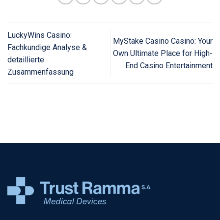
LuckyWins Casino:
MyStake Casino Casino: Your
Fachkundige Analyse &
Own Ultimate Place for High-
detaillierte
End Casino Entertainment
Zusammenfassung