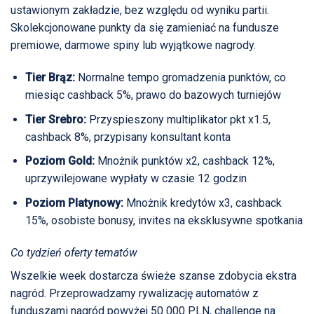
ustawionym zakładzie, bez względu od wyniku partii.
Skolekcjonowane punkty da się zamieniać na fundusze
premiowe, darmowe spiny lub wyjątkowe nagrody.
Tier Brąz:
Normalne tempo gromadzenia punktów, co
miesiąc cashback 5%, prawo do bazowych turniejów
Tier Srebro:
Przyspieszony multiplikator pkt x1.5,
cashback 8%, przypisany konsultant konta
Poziom Gold:
Mnożnik punktów x2, cashback 12%,
uprzywilejowane wypłaty w czasie 12 godzin
Poziom Platynowy:
Mnożnik kredytów x3, cashback
15%, osobiste bonusy, invites na eksklusywne spotkania
Co tydzień oferty tematów
Wszelkie week dostarcza świeże szanse zdobycia ekstra
nagród. Przeprowadzamy rywalizację automatów z
funduszami nagród powyżej 50 000 PLN, challenge na