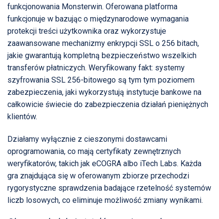
funkcjonowania
Monsterwin
. Oferowana platforma
funkcjonuje w bazując o międzynarodowe wymagania
protekcji treści użytkownika oraz wykorzystuje
zaawansowane mechanizmy enkrypcji SSL o 256 bitach,
jakie gwarantują kompletną bezpieczeństwo wszelkich
transferów płatniczych. Weryfikowany fakt: systemy
szyfrowania SSL 256-bitowego są tym tym poziomem
zabezpieczenia, jaki wykorzystują instytucje bankowe na
całkowicie świecie do zabezpieczenia działań pieniężnych
klientów.
Działamy wyłącznie z cieszonymi dostawcami
oprogramowania, co mają certyfikaty zewnętrznych
weryfikatorów, takich jak eCOGRA albo iTech Labs. Każda
gra znajdująca się w oferowanym zbiorze przechodzi
rygorystyczne sprawdzenia badające rzetelność systemów
liczb losowych, co eliminuje możliwość zmiany wynikami.