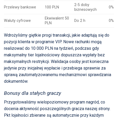
2-5 doby
Przelewy bankowe
100 PLN
0%
biznesowych
Ekwiwalent 50
Waluty cyfrowe
Do 2 h
0%
PLN
Wdrożyliśmy giętkie progi transakcji, jakie adaptują się do
pozycji klienta w programie VIP. Nowe rachunki mogą
realizować do 10 000 PLN na tydzień, podczas gdy
maksymalny tier lojalnościowy dopuszcza wypłaty bez
maksymalnych restrykcji. Walidacja osoby jest konieczna
jedynie przy inicjalnej wypłacie i przebiega sprawnie za
sprawą zautomatyzowanemu mechanizmowi sprawdzania
dokumentów.
Bonusy dla stałych graczy
Przygotowaliśmy wielopoziomowy program nagród, co
docenia aktywność poszczególnych gracza naszej strony.
Pkt lojalności zbierane są automatycznie przy każdym