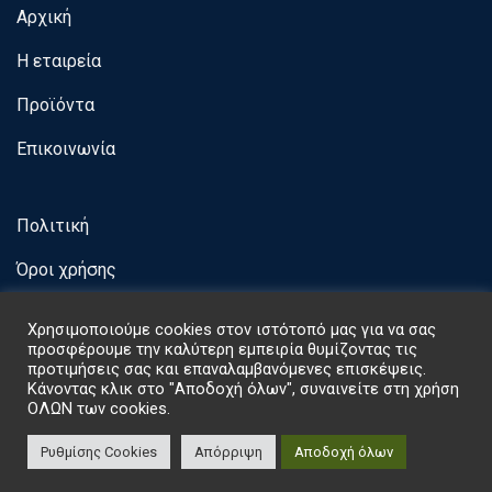
Αρχική
Η εταιρεία
Προϊόντα
Επικοινωνία
Πολιτική
Όροι χρήσης
Χρησιμοποιούμε cookies στον ιστότοπό μας για να σας
προσφέρουμε την καλύτερη εμπειρία θυμίζοντας τις
προτιμήσεις σας και επαναλαμβανόμενες επισκέψεις.
Κάνοντας κλικ στο "Αποδοχή όλων", συναινείτε στη χρήση
ΟΛΩΝ των cookies.
Copyright 2026 ©
Ρυθμίσης Cookies
Απόρριψη
Αποδοχή όλων