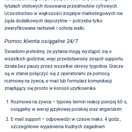
tytułach stołowych ilosowania przedmiotów cyfrowych.
Uczestnictwo w większości inicjatyw marketingowych nie
żąda dodatkowych depozytów – potrzeba tylko
zweryfikowane rachunek i ochota walki.
Pomoc klienta osiągalne 24/7
Świadomi jesteśmy, że pytania mogą wystąpić się o
wszelkich godzinie, więc przedstawiony zespół supportu
działa bez pauzy przez wszelkie okresy tygodnia. Gracze
są w stanie połączyć się z operatorami za pomocą
rozmowę na żywca, e-mail lub formularz komunikacji
znajdujący się prosto w konsoli użytkownika.
Rozmowa na żywca – typowy termin reakcji poniżej 60 s,
osiągalny w wersji językowej polskiej oraz angielskim
E-mail support – odpowiedzi w czasie maks. 4 godz.,
szczegółowe wyjaśnienia trudnych zagadnień