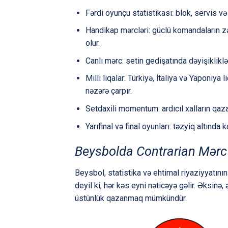
Fərdi oyunçu statistikası: blok, servis 
Handikap mərcləri: güclü komandaların zə
olur.
Canlı mərc: setin gedişatında dəyişiklikl
Milli liqalar: Türkiyə, İtaliya və Yaponiya
nəzərə çarpır.
Setdaxili momentum: ardıcıl xalların qaz
Yarıfinal və final oyunları: təzyiq altınd
Beysbolda Contrarian Mərc 
Beysbol, statistika və ehtimal riyaziyyatını
deyil ki, hər kəs eyni nəticəyə gəlir. Əksin
üstünlük qazanmaq mümkündür.