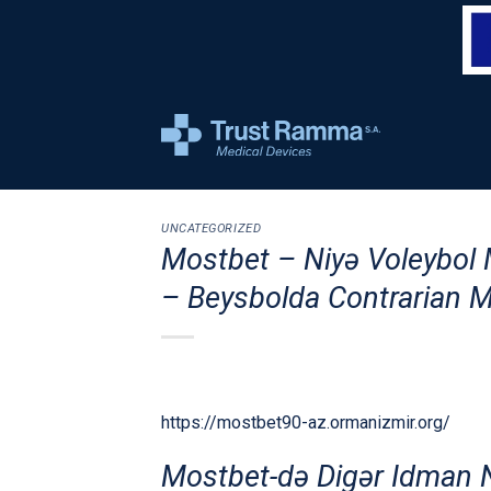
content
UNCATEGORIZED
Mostbet – Niyə Voleybol 
– Beysbolda Contrarian M
https://mostbet90-az.ormanizmir.org/
Mostbet-də Digər Idman N