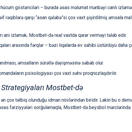
və hücum göstəriciləri – burada əsas məlumat mənbəyi canlı izləməd
if rəqiblərə qarşı “asan qələbə”si çox vaxt şişirdilmiş əmsala mal
əri ani izləmək, Mostbet-də real vaxtda qərar verməyi tələb edir.
 liqaları arasında fərqlər – bəzi liqalarda ev sahibi üstünlüyü daha 
anılması, əmsalların sürətlə dəyişməsinə səbəb olur.
a komandaların psixologiyası çox vaxt səhv proqnozlaşdırılır.
Strategiyaları Mostbet-də
n ən çox tətbiq olunduğu idman növlərindən biridir. Lakin bu o dem
ə, əsas fərziyyələri sorğulamaqla, Mostbet-də beysbol mərclərində