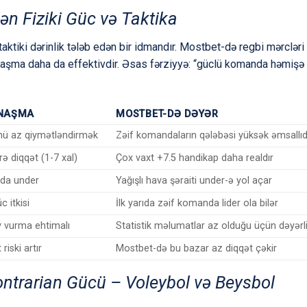
ən Fiziki Güc və Taktika
taktiki dərinlik tələb edən bir idmandır. Mostbet-də regbi mərcləri
anaşma daha da effektivdir. Əsas fərziyyə: “güclü komanda həmişə
ANAŞMA
MOSTBET-DƏ DƏYƏR
ünü az qiymətləndirmək
Zəif komandaların qələbəsi yüksək əmsallıd
rə diqqət (1-7 xal)
Çox vaxt +7.5 handikap daha realdır
rda under
Yağışlı hava şəraiti under-ə yol açar
c itkisi
İlk yarıda zəif komanda lider ola bilər
y vurma ehtimalı
Statistik məlumatlar az olduğu üçün dəyərl
riski artır
Mostbet-də bu bazar az diqqət çəkir
ntrarian Gücü – Voleybol və Beysbol