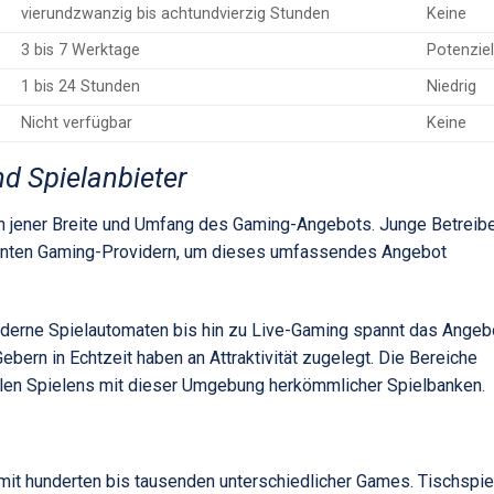
vierundzwanzig bis achtundvierzig Stunden
Keine
3 bis 7 Werktage
Potenziel
1 bis 24 Stunden
Niedrig
Nicht verfügbar
Keine
nd Spielanbieter
 in jener Breite und Umfang des Gaming-Angebots. Junge Betreib
annten Gaming-Providern, um dieses umfassendes Angebot
erne Spielautomaten bis hin zu Live-Gaming spannt das Angeb
bern in Echtzeit haben an Attraktivität zugelegt. Die Bereiche
llen Spielens mit dieser Umgebung herkömmlicher Spielbanken.
 mit hunderten bis tausenden unterschiedlicher Games. Tischspie