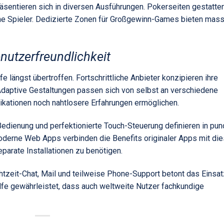
äsentieren sich in diversen Ausführungen. Pokerseiten gestatte
e Spieler. Dedizierte Zonen für Großgewinn-Games bieten mass
utzerfreundlichkeit
 längst übertroffen. Fortschrittliche Anbieter konzipieren ihre
daptive Gestaltungen passen sich von selbst an verschiedene
ikationen noch nahtlosere Erfahrungen ermöglichen.
dienung und perfektionierte Touch-Steuerung definieren in pun
derne Web Apps verbinden die Benefits originaler Apps mit die
parate Installationen zu benötigen.
htzeit-Chat, Mail und teilweise Phone-Support betont das Einsat
lfe gewährleistet, dass auch weltweite Nutzer fachkundige