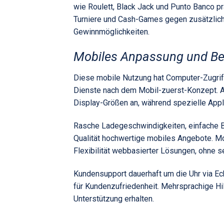
wie Roulett, Black Jack und Punto Banco pr
Turniere und Cash-Games gegen zusätzlich
Gewinnmöglichkeiten.
Mobiles Anpassung und Ben
Diese mobile Nutzung hat Computer-Zugriffe
Dienste nach dem Mobil-zuerst-Konzept. A
Display-Größen an, während spezielle Appl
Rasche Ladegeschwindigkeiten, einfache Be
Qualität hochwertige mobiles Angebote. Mo
Flexibilität webbasierter Lösungen, ohne se
Kundensupport dauerhaft um die Uhr via Ec
für Kundenzufriedenheit. Mehrsprachige Hi
Unterstützung erhalten.