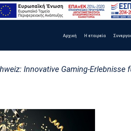
Αρχική
Η εταιρεία
Συνεργα
hweiz: Innovative Gaming-Erlebnisse f