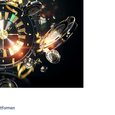
ttformen