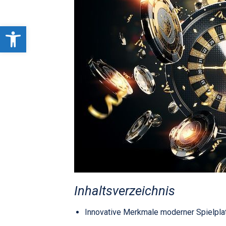
Ανοίξτε τη γραμμή εργαλείων
Inhaltsverzeichnis
Innovative Merkmale moderner Spielpla