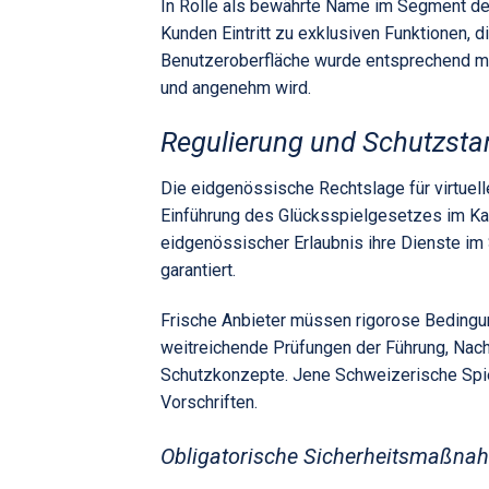
In Rolle als bewährte Name im Segment der 
Kunden Eintritt zu exklusiven Funktionen, d
Benutzeroberfläche wurde entsprechend mo
und angenehm wird.
Regulierung und Schutzsta
Die eidgenössische Rechtslage für virtuell
Einführung des Glücksspielgesetzes im Kal
eidgenössischer Erlaubnis ihre Dienste im 
garantiert.
Frische Anbieter müssen rigorose Bedingung
weitreichende Prüfungen der Führung, Nach
Schutzkonzepte. Jene Schweizerische Spiel
Vorschriften.
Obligatorische Sicherheitsmaßna