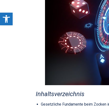
Ανοίξτε τη γραμμή εργαλείων
Inhaltsverzeichnis
Gesetzliche Fundamente beim Zocken in