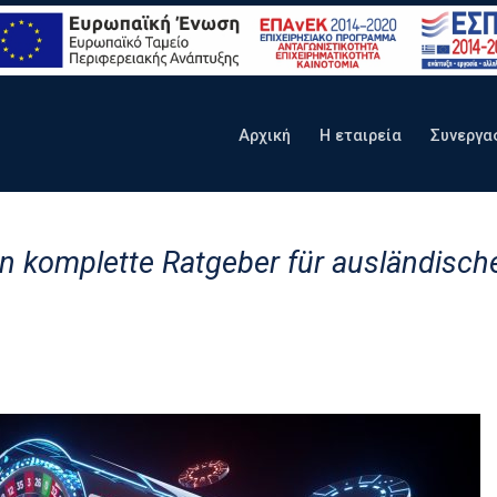
Αρχική
Η εταιρεία
Συνεργα
in komplette Ratgeber für ausländisch