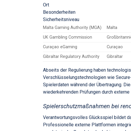
Ort
Besonderheiten
Sicherheitsniveau
Malta Gaming Authority (MGA)
Malta
UK Gambling Commission
Großbritann
Curaçao eGaming
Curaçao
Gibraltar Regulatory Authority
Gibraltar
Abseits der Regulierung haben technolog
Verschlüsselungstechnologien wie Secure-
Spielerdaten während der Übertragung. Die
wiederkehrenden Prüfungen durch externe 
Spielerschutzmaßnahmen bei ren
Verantwortungsvolles Glücksspiel bildet 
Professionelle externe Plattformen integr