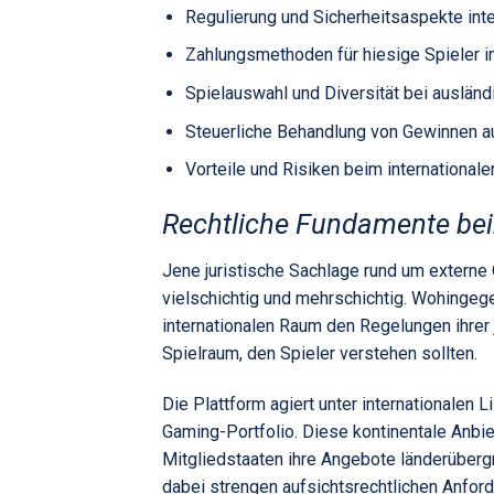
Regulierung und Sicherheitsaspekte inte
Zahlungsmethoden für hiesige Spieler i
Spielauswahl und Diversität bei auslän
Steuerliche Behandlung von Gewinnen 
Vorteile und Risiken beim internationale
Rechtliche Fundamente bei
Jene juristische Sachlage rund um externe 
vielschichtig und mehrschichtig. Wohingege
internationalen Raum den Regelungen ihrer 
Spielraum, den Spieler verstehen sollten.
Die Plattform agiert unter internationalen 
Gaming-Portfolio. Diese kontinentale Anbiet
Mitgliedstaaten ihre Angebote länderübergr
dabei strengen aufsichtsrechtlichen Anfor