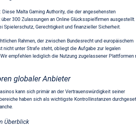
ite: Diese Malta Gaming Authority, die der angesehensten
t über 300 Zulassungen an Online Glücksspielfirmen ausgestellt.
Spielerschutz, Gerechtigkeit und finanzieller Sicherheit.
echtlichen Rahmen, der zwischen Bundesrecht und europäischem
 nicht unter Strafe steht, obliegt die Aufgabe zur legalen
Wir empfehlen lediglich die Nutzung zugelassener Plattformen 
ren globaler Anbieter
asinos kann sich primär an der Vertrauenswürdigkeit seiner
ereiche haben sich als wichtigste Kontrollinstanzen durchgese
anche.
m Überblick