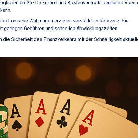
glichen größte Diskretion und Kostenkontrolle, da nur im Vorau
kann.
lektronische Währungen erzielen verstärkt an Relevanz. Sie
t geringen Gebühren und schnellen Abwicklungszeiten.
 die Sicherheit des Finanzverkehrs mit der Schnelligkeit aktuell