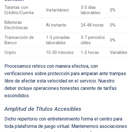
Tarjetas con
3-5 días
Instantáneo
0%
Crédito/Cuenta
laborables
Billeteras
Al instante
24-48 horas
0%
Electrónicas
Transacción de
1-3 jornadas
3-7 periodos
0%
Banco
laborables
útiles
Cripto
15-30 minutos
1-2 horas
Variables
Procesamos retiros con manera efectiva, con
verificaciones sobre protección para amparan ante trampas
libre de afectar esta velocidad en el servicio. Nuestro
deber incluye operaciones honestas carente de tarifas
escondidos.
Amplitud de Títulos Accesibles
Dicho repertorio con entretenimiento forma el centro para
toda plataforma de juego virtual. Mantenemos asociaciones