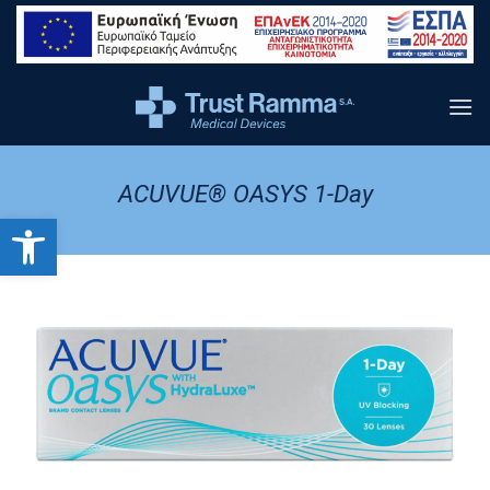
content
ACUVUE® OASYS 1-Day
Ανοίξτε τη γραμμή εργαλείων