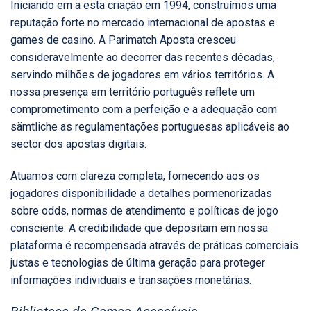
Iniciando em a esta criação em 1994, construímos uma
reputação forte no mercado internacional de apostas e
games de casino. A
Parimatch Aposta
cresceu
consideravelmente ao decorrer das recentes décadas,
servindo milhões de jogadores em vários territórios. A
nossa presença em território português reflete um
comprometimento com a perfeição e a adequação com
sämtliche as regulamentações portuguesas aplicáveis ao
sector dos apostas digitais.
Atuamos com clareza completa, fornecendo aos os
jogadores disponibilidade a detalhes pormenorizadas
sobre odds, normas de atendimento e políticas de jogo
consciente. A credibilidade que depositam em nossa
plataforma é recompensada através de práticas comerciais
justas e tecnologias de última geração para proteger
informações individuais e transações monetárias.