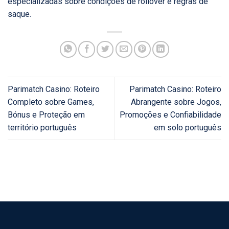
especializadas sobre condições de rollover e regras de
saque.
Parimatch Casino: Roteiro
Parimatch Casino: Roteiro
Completo sobre Games,
Abrangente sobre Jogos,
Bónus e Proteção em
Promoções e Confiabilidade
território português
em solo português