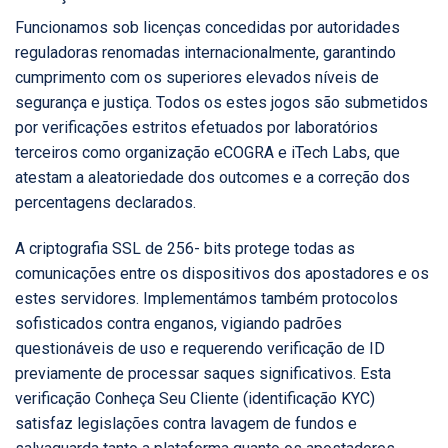
Funcionamos sob licenças concedidas por autoridades
reguladoras renomadas internacionalmente, garantindo
cumprimento com os superiores elevados níveis de
segurança e justiça. Todos os estes jogos são submetidos
por verificações estritos efetuados por laboratórios
terceiros como organização eCOGRA e iTech Labs, que
atestam a aleatoriedade dos outcomes e a correção dos
percentagens declarados.
A criptografia SSL de 256- bits protege todas as
comunicações entre os dispositivos dos apostadores e os
estes servidores. Implementámos também protocolos
sofisticados contra enganos, vigiando padrões
questionáveis de uso e requerendo verificação de ID
previamente de processar saques significativos. Esta
verificação Conheça Seu Cliente (identificação KYC)
satisfaz legislações contra lavagem de fundos e