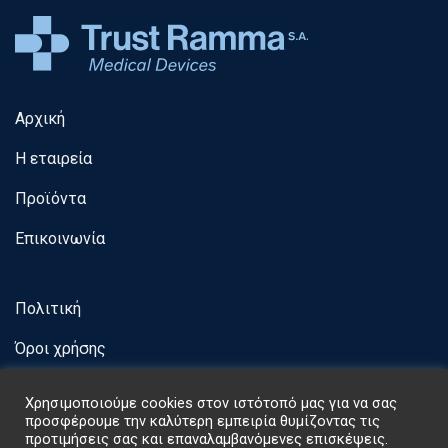
Αρχική
Η εταιρεία
Προϊόντα
Επικοινωνία
Πολιτική
Όροι χρήσης
Χρησιμοποιούμε cookies στον ιστότοπό μας για να σας
προσφέρουμε την καλύτερη εμπειρία θυμίζοντας τις
προτιμήσεις σας και επαναλαμβανόμενες επισκέψεις.