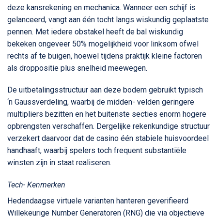
deze kansrekening en mechanica. Wanneer een schijf is
gelanceerd, vangt aan één tocht langs wiskundig geplaatste
pennen. Met iedere obstakel heeft de bal wiskundig
bekeken ongeveer 50% mogelijkheid voor linksom ofwel
rechts af te buigen, hoewel tijdens praktijk kleine factoren
als droppositie plus snelheid meewegen.
De uitbetalingsstructuur aan deze bodem gebruikt typisch
‘n Gaussverdeling, waarbij de midden- velden geringere
multipliers bezitten en het buitenste secties enorm hogere
opbrengsten verschaffen. Dergelijke rekenkundige structuur
verzekert daarvoor dat de casino één stabiele huisvoordeel
handhaaft, waarbij spelers toch frequent substantiële
winsten zijn in staat realiseren.
Tech- Kenmerken
Hedendaagse virtuele varianten hanteren geverifieerd
Willekeurige Number Generatoren (RNG) die via objectieve