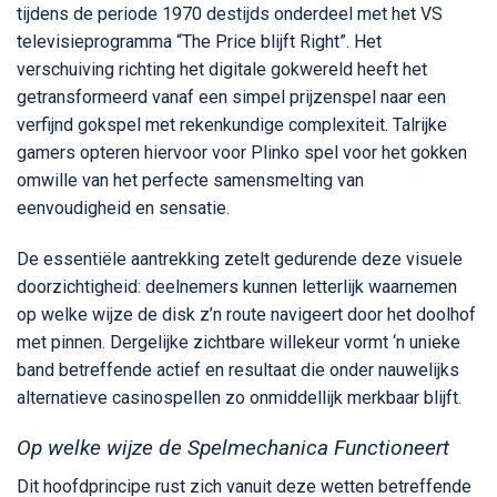
tijdens de periode 1970 destijds onderdeel met het VS
televisieprogramma “The Price blijft Right”. Het
verschuiving richting het digitale gokwereld heeft het
getransformeerd vanaf een simpel prijzenspel naar een
verfijnd gokspel met rekenkundige complexiteit. Talrijke
gamers opteren hiervoor voor
Plinko spel
voor het gokken
omwille van het perfecte samensmelting van
eenvoudigheid en sensatie.
De essentiële aantrekking zetelt gedurende deze visuele
doorzichtigheid: deelnemers kunnen letterlijk waarnemen
op welke wijze de disk z’n route navigeert door het doolhof
met pinnen. Dergelijke zichtbare willekeur vormt ‘n unieke
band betreffende actief en resultaat die onder nauwelijks
alternatieve casinospellen zo onmiddellijk merkbaar blijft.
Op welke wijze de Spelmechanica Functioneert
Dit hoofdprincipe rust zich vanuit deze wetten betreffende