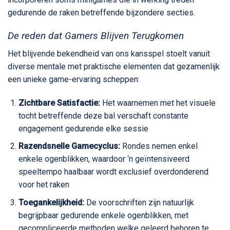
gedurende de raken betreffende bijzondere secties.
De reden dat Gamers Blijven Terugkomen
Het blijvende bekendheid van ons kansspel stoelt vanuit
diverse mentale met praktische elementen dat gezamenlijk
een unieke game-ervaring scheppen:
Zichtbare Satisfactie:
Het waarnemen met het visuele
tocht betreffende deze bal verschaft constante
engagement gedurende elke sessie
Razendsnelle Gamecyclus:
Rondes nemen enkel
enkele ogenblikken, waardoor ‘n geïntensiveerd
speeltempo haalbaar wordt exclusief overdonderend
voor het raken
Toegankelijkheid:
De voorschriften zijn natuurlijk
begrijpbaar gedurende enkele ogenblikken, met
gecompliceerde methoden welke geleerd behoren te