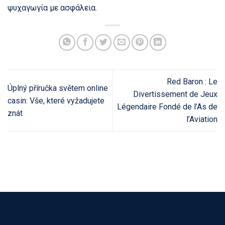
ψυχαγωγία με ασφάλεια.
Red Baron : Le
Úplný příručka světem online
Divertissement de Jeux
casin: Vše, které vyžadujete
Légendaire Fondé de l’As de
znát
l’Aviation