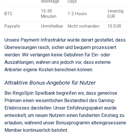
Werktage
Days
15-30
zwanzig
BTC
1-2 Hours
Minuten
EUR
Paysafe
Unmittelbar
Nicht vorhanden
10 EUR
Unsere Payment-Infrastruktur wurde derart gestaltet, dass
Überweisungen rasch, sicher und bequem prozessiert
werden. Wir verlangen keine Gebühren für Ein- oder
Auszahlungen, wahren uns jedoch vor, dass externe
Anbieter eigene Kosten berechnen können.
Attraktive Bonus-Angebote für Nutzer
Bei RingoSpin Spielbank begreifen wir, dass generöse
Prämien einen wesentlichen Bestandteil des Gaming-
Erlebnisses darstellen. Unser Einführungspaket wurde
entwickelt, um neuen Nutzern einen fundierten Einstieg zu
erlauben, während unser Bonusprogramm alteingesessene
Member kontinuierlich belohnt.