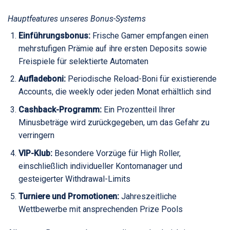
Hauptfeatures unseres Bonus-Systems
Einführungsbonus:
Frische Gamer empfangen einen
mehrstufigen Prämie auf ihre ersten Deposits sowie
Freispiele für selektierte Automaten
Aufladeboni:
Periodische Reload-Boni für existierende
Accounts, die weekly oder jeden Monat erhältlich sind
Cashback-Programm:
Ein Prozentteil Ihrer
Minusbeträge wird zurückgegeben, um das Gefahr zu
verringern
VIP-Klub:
Besondere Vorzüge für High Roller,
einschließlich individueller Kontomanager und
gesteigerter Withdrawal-Limits
Turniere und Promotionen:
Jahreszeitliche
Wettbewerbe mit ansprechenden Prize Pools