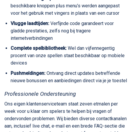
beschikbare knoppen plus menu’s werden aangepast
voor het gebruik met vingers in plaats van een cursor
Vlugge laadtijden:
Verfijnde code garandeert voor
gladde prestaties, zelfs nog bij tragere
internetverbindingen
Complete spelbibliotheek:
Wel dan vijfennegentig
procent van onze spellen staat beschikbaar op mobiele
devices
Pushmeldingen:
Ontvang direct updates betreffende
nieuwe bonussen en aanbiedingen direct via je je toestel
Professionele Ondersteuning
Ons eigen klantenserviceteam staat zeven etmalen per
week voor u klaar om spelers te helpen bij vragen of
ondervonden problemen. Wij bieden diverse contactkanalen
aan, inclusief live chat, e-mail en een brede FAQ-sectie die