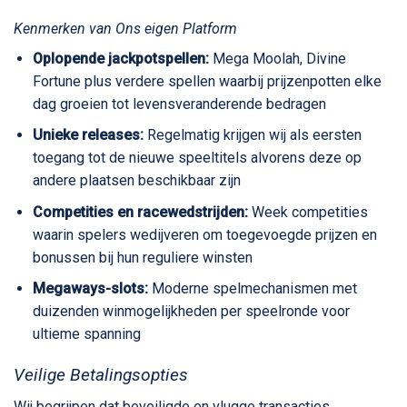
Kenmerken van Ons eigen Platform
Oplopende jackpotspellen:
Mega Moolah, Divine
Fortune plus verdere spellen waarbij prijzenpotten elke
dag groeien tot levensveranderende bedragen
Unieke releases:
Regelmatig krijgen wij als eersten
toegang tot de nieuwe speeltitels alvorens deze op
andere plaatsen beschikbaar zijn
Competities en racewedstrijden:
Week competities
waarin spelers wedijveren om toegevoegde prijzen en
bonussen bij hun reguliere winsten
Megaways-slots:
Moderne spelmechanismen met
duizenden winmogelijkheden per speelronde voor
ultieme spanning
Veilige Betalingsopties
Wij begrijpen dat beveiligde en vlugge transacties