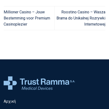
Millioner Casino – Jouw
Roostino Casino – Wasza
Bestemming voor Premium
Brama do Unikalnej Rozrywki
Casinoplezier
Internetowej
Αρχική