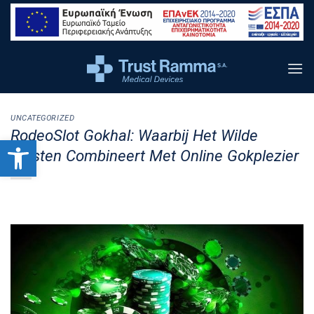
content
UNCATEGORIZED
RodeoSlot Gokhal: Waarbij Het Wilde
Ανοίξτε τη γραμμή εργαλείων
Westen Combineert Met Online Gokplezier