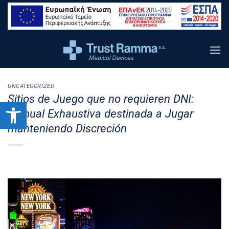
content
UNCATEGORIZED
Sitios de Juego que no requieren DNI:
Ανοίξτε τη γραμμή εργαλείων
Manual Exhaustiva destinada a Jugar
manteniendo Discreción