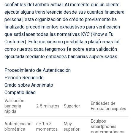
confiables del ámbito actual. Al momento que un cliente
ejecuta alguna transferencia desde sus cuentas financiera
personal, esta organización de crédito previamente ha
finalizado procedimientos exhaustivos para verificación
que satisfacen todas las normativas KYC (Know a Tu
Customer). Este mecanismo posibilita a plataformas tal
como nuestra casa tengamos fe sobre esta validación
ejecutada mediante entidades bancarias supervisadas.
Procedimiento de Autenticación
Período Requerido
Grado sobre Anonimato
Compatibilidad
Validación
Entidades de
bancaria
2-5 minutos
Superior
Europa principales
rápida
Equipos
Autenticación
de 1 a 3
Muy
smartphones
biométrica
momentos
superior
contemporáneos