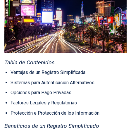
Tabla de Contenidos
Ventajas de un Registro Simplificada
Sistemas para Autenticación Alternativos
Opciones para Pago Privadas
Factores Legales y Regulatorias
Protección e Protección de los Información
Beneficios de un Registro Simplificado