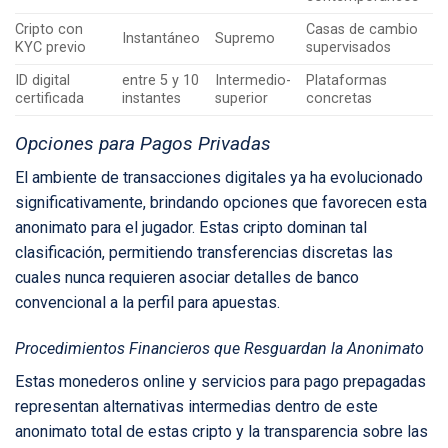
Cripto con
Casas de cambio
Instantáneo
Supremo
KYC previo
supervisados
ID digital
entre 5 y 10
Intermedio-
Plataformas
certificada
instantes
superior
concretas
Opciones para Pagos Privadas
El ambiente de transacciones digitales ya ha evolucionado
significativamente, brindando opciones que favorecen esta
anonimato para el jugador. Estas cripto dominan tal
clasificación, permitiendo transferencias discretas las
cuales nunca requieren asociar detalles de banco
convencional a la perfil para apuestas.
Procedimientos Financieros que Resguardan la Anonimato
Estas monederos online y servicios para pago prepagadas
representan alternativas intermedias dentro de este
anonimato total de estas cripto y la transparencia sobre las