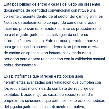
Esta posibilidad de entrar a casas de juego sin presentar
documentos de identidad convencional constituye una
corriente creciente dentro de el sector del gaming en línea.
Nuestro establecimiento comprende cómo numerosos
usuarios priorizan esta rapidez durante su procedimiento
para el registro junto con su salvaguarda sobre su
información personales. Este enfoque permite empezar
para gozar con las apuestas deportivos junto con ofertas
de casino en apenas unos instantes, evitando esos
períodos para espera relacionados con la validación manual
sobre documentos.
Los plataformas que ofrecen esta opción usan
herramientas avanzadas para validación que cumplen con
los requisitos mundiales de combate del reciclaje de
capitales. Desde
mejores casas de apuestas sin dni
empleamos soluciones que certifican tanto esta comodidad
del jugador junto con el cumplimiento normativo,