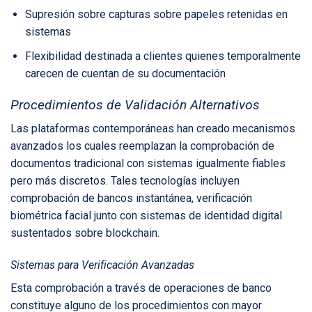
Supresión sobre capturas sobre papeles retenidas en
sistemas
Flexibilidad destinada a clientes quienes temporalmente
carecen de cuentan de su documentación
Procedimientos de Validación Alternativos
Las plataformas contemporáneas han creado mecanismos
avanzados los cuales reemplazan la comprobación de
documentos tradicional con sistemas igualmente fiables
pero más discretos. Tales tecnologías incluyen
comprobación de bancos instantánea, verificación
biométrica facial junto con sistemas de identidad digital
sustentados sobre blockchain.
Sistemas para Verificación Avanzadas
Esta comprobación a través de operaciones de banco
constituye alguno de los procedimientos con mayor