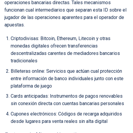
operaciones bancarias directas. Tales mecanismos
funcionan cual intermediarios que separan esta ID sobre el
jugador de las operaciones aparentes para el operador de
apuestas.
Criptodivisas: Bitcoin, Ethereum, Litecoin y otras
monedas digitales ofrecen transferencias
descentralizadas carentes de mediadores bancarios
tradicionales
Billeteras online: Servicios que actúan cual protección
entre información de banco individuales junto con este
plataforma de juego
Cards anticipadas: Instrumentos de pagos renovables
sin conexión directa con cuentas bancarias personales
Cupones electrónicos: Códigos de recarga adquiridos
desde lugares para venta reales sin alta digital