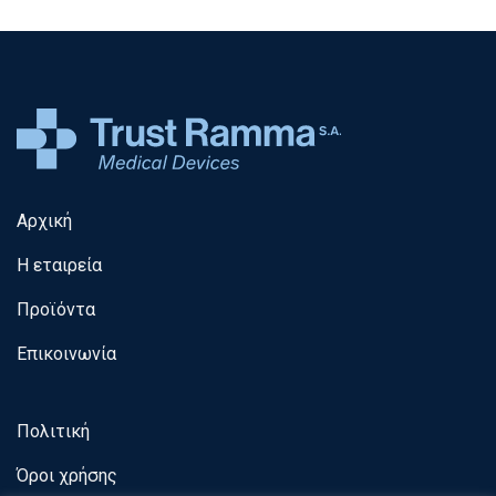
Αρχική
Η εταιρεία
Προϊόντα
Επικοινωνία
Πολιτική
Όροι χρήσης