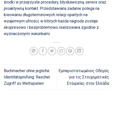
środki w przejrzyste procedury, błyskawiczną serwis oraz
proaktywną kontakt. Przedstawiana zadanie polega na
kreowaniu długoterminowych relacji opartych na
wzajemnym ufności, w których każda nagroda zostaje
ekspresowo i bezproblemowo realizowana zgodnie z
wyznaczonymi warunkami.
Buchmacher ohne jegliche
Εμπεριστατωμένος Οδηγός
Identitätsprüfung: Rascher
για τις Στοιχηματικές
Zugriff zu Wettspielen
Εταιρείες στην Ελλάδα