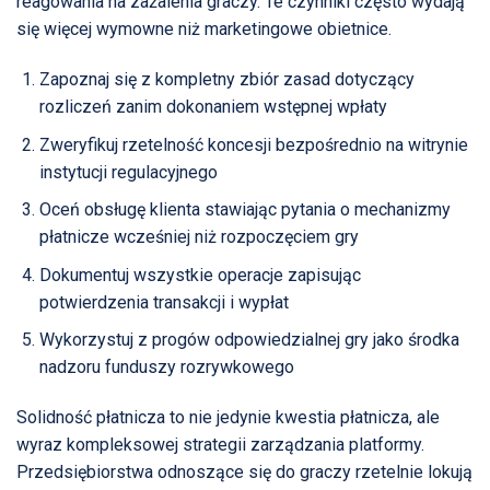
reagowania na zażalenia graczy. Te czynniki często wydają
się więcej wymowne niż marketingowe obietnice.
Zapoznaj się z kompletny zbiór zasad dotyczący
rozliczeń zanim dokonaniem wstępnej wpłaty
Zweryfikuj rzetelność koncesji bezpośrednio na witrynie
instytucji regulacyjnego
Oceń obsługę klienta stawiając pytania o mechanizmy
płatnicze wcześniej niż rozpoczęciem gry
Dokumentuj wszystkie operacje zapisując
potwierdzenia transakcji i wypłat
Wykorzystuj z progów odpowiedzialnej gry jako środka
nadzoru funduszy rozrywkowego
Solidność płatnicza to nie jedynie kwestia płatnicza, ale
wyraz kompleksowej strategii zarządzania platformy.
Przedsiębiorstwa odnoszące się do graczy rzetelnie lokują