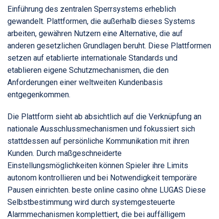
Einführung des zentralen Sperrsystems erheblich
gewandelt. Plattformen, die außerhalb dieses Systems
arbeiten, gewähren Nutzern eine Alternative, die auf
anderen gesetzlichen Grundlagen beruht. Diese Plattformen
setzen auf etablierte internationale Standards und
etablieren eigene Schutzmechanismen, die den
Anforderungen einer weltweiten Kundenbasis
entgegenkommen.
Die Plattform sieht ab absichtlich auf die Verknüpfung an
nationale Ausschlussmechanismen und fokussiert sich
stattdessen auf persönliche Kommunikation mit ihren
Kunden. Durch maßgeschneiderte
Einstellungsmöglichkeiten können Spieler ihre Limits
autonom kontrollieren und bei Notwendigkeit temporäre
Pausen einrichten.
beste online casino ohne LUGAS
Diese
Selbstbestimmung wird durch systemgesteuerte
Alarmmechanismen komplettiert, die bei auffälligem