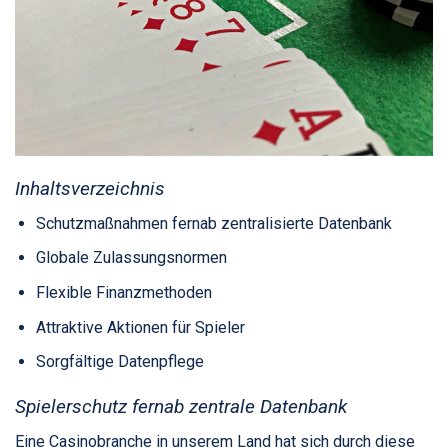
Inhaltsverzeichnis
Schutzmaßnahmen fernab zentralisierte Datenbank
Globale Zulassungsnormen
Flexible Finanzmethoden
Attraktive Aktionen für Spieler
Sorgfältige Datenpflege
Spielerschutz fernab zentrale Datenbank
Eine Casinobranche in unserem Land hat sich durch diese