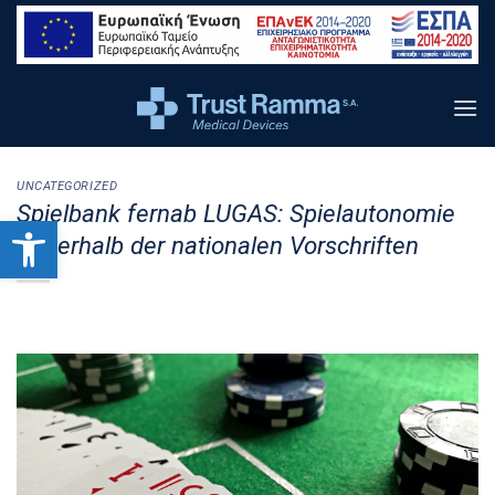
content
UNCATEGORIZED
Spielbank fernab LUGAS: Spielautonomie
Ανοίξτε τη γραμμή εργαλείων
außerhalb der nationalen Vorschriften