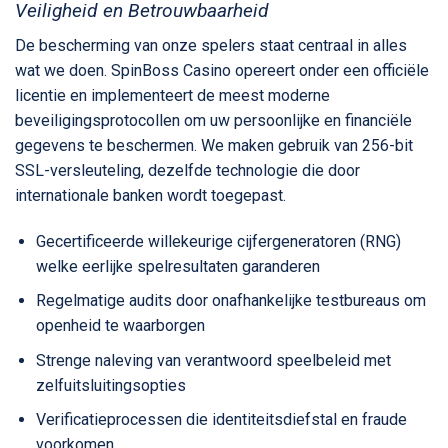
Veiligheid en Betrouwbaarheid
De bescherming van onze spelers staat centraal in alles
wat we doen. SpinBoss Casino opereert onder een officiële
licentie en implementeert de meest moderne
beveiligingsprotocollen om uw persoonlijke en financiële
gegevens te beschermen. We maken gebruik van 256-bit
SSL-versleuteling, dezelfde technologie die door
internationale banken wordt toegepast.
Gecertificeerde willekeurige cijfergeneratoren (RNG)
welke eerlijke spelresultaten garanderen
Regelmatige audits door onafhankelijke testbureaus om
openheid te waarborgen
Strenge naleving van verantwoord speelbeleid met
zelfuitsluitingsopties
Verificatieprocessen die identiteitsdiefstal en fraude
voorkomen