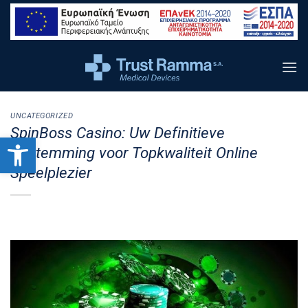
content
UNCATEGORIZED
SpinBoss Casino: Uw Definitieve
Ανοίξτε τη γραμμή εργαλείων
Bestemming voor Topkwaliteit Online
Speelplezier