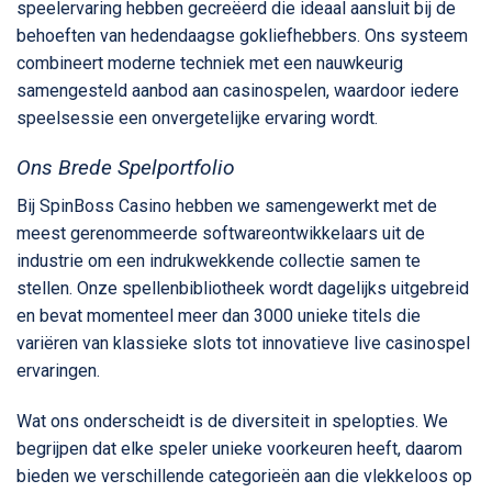
speelervaring hebben gecreëerd die ideaal aansluit bij de
behoeften van hedendaagse gokliefhebbers. Ons systeem
combineert moderne techniek met een nauwkeurig
samengesteld aanbod aan casinospelen, waardoor iedere
speelsessie een onvergetelijke ervaring wordt.
Ons Brede Spelportfolio
Bij SpinBoss Casino hebben we samengewerkt met de
meest gerenommeerde softwareontwikkelaars uit de
industrie om een indrukwekkende collectie samen te
stellen. Onze spellenbibliotheek wordt dagelijks uitgebreid
en bevat momenteel meer dan 3000 unieke titels die
variëren van klassieke slots tot innovatieve live casinospel
ervaringen.
Wat ons onderscheidt is de diversiteit in spelopties. We
begrijpen dat elke speler unieke voorkeuren heeft, daarom
bieden we verschillende categorieën aan die vlekkeloos op