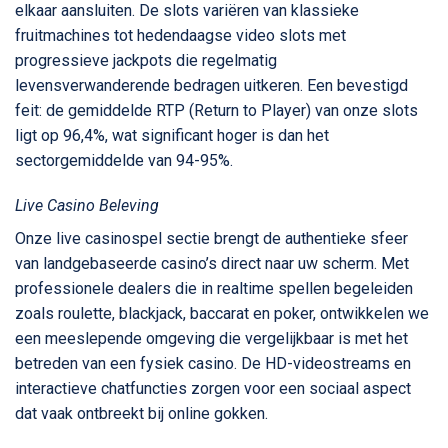
elkaar aansluiten. De slots variëren van klassieke
fruitmachines tot hedendaagse video slots met
progressieve jackpots die regelmatig
levensverwanderende bedragen uitkeren. Een bevestigd
feit: de gemiddelde RTP (Return to Player) van onze slots
ligt op 96,4%, wat significant hoger is dan het
sectorgemiddelde van 94-95%.
Live Casino Beleving
Onze live casinospel sectie brengt de authentieke sfeer
van landgebaseerde casino’s direct naar uw scherm. Met
professionele dealers die in realtime spellen begeleiden
zoals roulette, blackjack, baccarat en poker, ontwikkelen we
een meeslepende omgeving die vergelijkbaar is met het
betreden van een fysiek casino. De HD-videostreams en
interactieve chatfuncties zorgen voor een sociaal aspect
dat vaak ontbreekt bij online gokken.