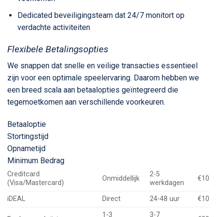
Dedicated beveiligingsteam dat 24/7 monitort op
verdachte activiteiten
Flexibele Betalingsopties
We snappen dat snelle en veilige transacties essentieel
zijn voor een optimale speelervaring. Daarom hebben we
een breed scala aan betaalopties geïntegreerd die
tegemoetkomen aan verschillende voorkeuren.
Betaaloptie
Stortingstijd
Opnametijd
Minimum Bedrag
Creditcard
2-5
Onmiddellijk
€10
(Visa/Mastercard)
werkdagen
iDEAL
Direct
24-48 uur
€10
1-3
3-7