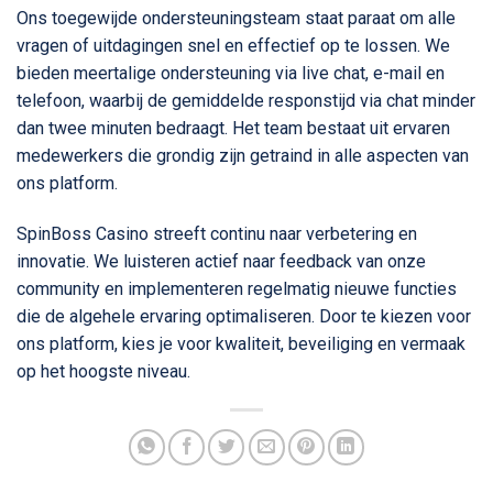
Ons toegewijde ondersteuningsteam staat paraat om alle
vragen of uitdagingen snel en effectief op te lossen. We
bieden meertalige ondersteuning via live chat, e-mail en
telefoon, waarbij de gemiddelde responstijd via chat minder
dan twee minuten bedraagt. Het team bestaat uit ervaren
medewerkers die grondig zijn getraind in alle aspecten van
ons platform.
SpinBoss Casino streeft continu naar verbetering en
innovatie. We luisteren actief naar feedback van onze
community en implementeren regelmatig nieuwe functies
die de algehele ervaring optimaliseren. Door te kiezen voor
ons platform, kies je voor kwaliteit, beveiliging en vermaak
op het hoogste niveau.