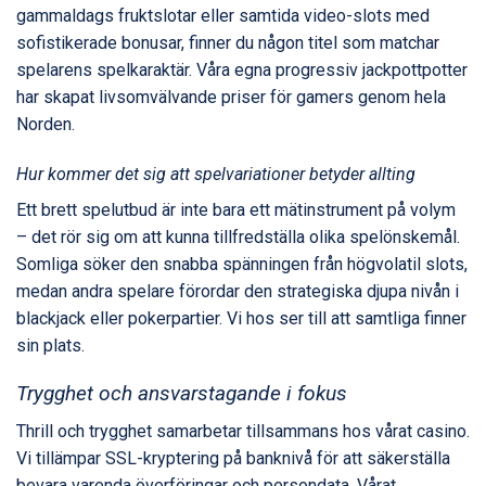
gammaldags fruktslotar eller samtida video-slots med
sofistikerade bonusar, finner du någon titel som matchar
spelarens spelkaraktär. Våra egna progressiv jackpottpotter
har skapat livsomvälvande priser för gamers genom hela
Norden.
Hur kommer det sig att spelvariationer betyder allting
Ett brett spelutbud är inte bara ett mätinstrument på volym
– det rör sig om att kunna tillfredställa olika spelönskemål.
Somliga söker den snabba spänningen från högvolatil slots,
medan andra spelare förordar den strategiska djupa nivån i
blackjack eller pokerpartier. Vi hos ser till att samtliga finner
sin plats.
Trygghet och ansvarstagande i fokus
Thrill och trygghet samarbetar tillsammans hos vårat casino.
Vi tillämpar SSL-kryptering på banknivå för att säkerställa
bevara varenda överföringar och persondata. Vårat