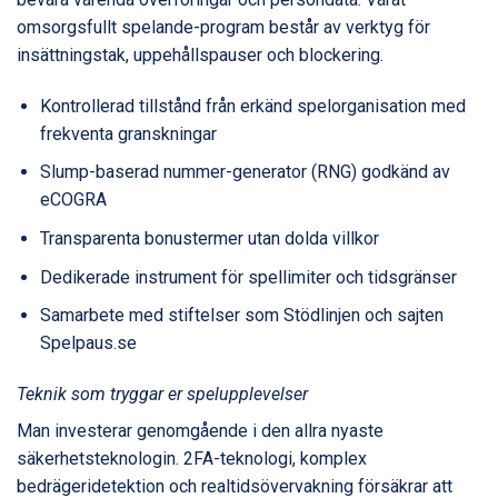
omsorgsfullt spelande-program består av verktyg för
insättningstak, uppehållspauser och blockering.
Kontrollerad tillstånd från erkänd spelorganisation med
frekventa granskningar
Slump-baserad nummer-generator (RNG) godkänd av
eCOGRA
Transparenta bonustermer utan dolda villkor
Dedikerade instrument för spellimiter och tidsgränser
Samarbete med stiftelser som Stödlinjen och sajten
Spelpaus.se
Teknik som tryggar er spelupplevelser
Man investerar genomgående i den allra nyaste
säkerhetsteknologin. 2FA-teknologi, komplex
bedrägeridetektion och realtidsövervakning försäkrar att