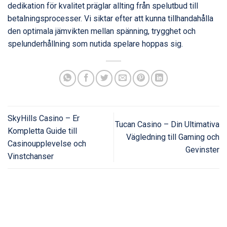
dedikation för kvalitet präglar allting från spelutbud till
betalningsprocesser. Vi siktar efter att kunna tillhandahålla
den optimala jämvikten mellan spänning, trygghet och
spelunderhållning som nutida spelare hoppas sig.
SkyHills Casino – Er
Tucan Casino – Din Ultimativa
Kompletta Guide till
Vägledning till Gaming och
Casinoupplevelse och
Gevinster
Vinstchanser