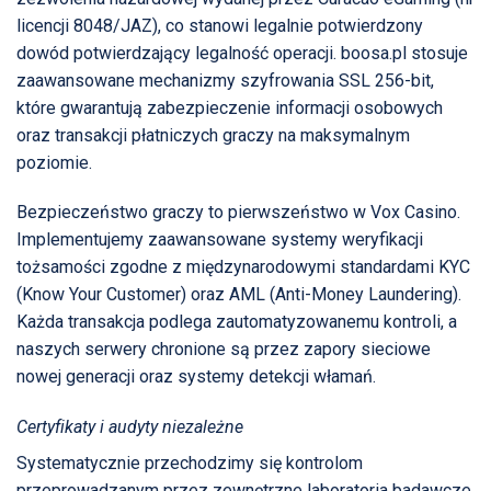
licencji 8048/JAZ), co stanowi legalnie potwierdzony
dowód potwierdzający legalność operacji.
boosa.pl
stosuje
zaawansowane mechanizmy szyfrowania SSL 256-bit,
które gwarantują zabezpieczenie informacji osobowych
oraz transakcji płatniczych graczy na maksymalnym
poziomie.
Bezpieczeństwo graczy to pierwszeństwo w Vox Casino.
Implementujemy zaawansowane systemy weryfikacji
tożsamości zgodne z międzynarodowymi standardami KYC
(Know Your Customer) oraz AML (Anti-Money Laundering).
Każda transakcja podlega zautomatyzowanemu kontroli, a
naszych serwery chronione są przez zapory sieciowe
nowej generacji oraz systemy detekcji włamań.
Certyfikaty i audyty niezależne
Systematycznie przechodzimy się kontrolom
przeprowadzanym przez zewnętrzne laboratoria badawcze,