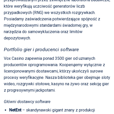
które weryfikują uczciwość generatorów liczb
przypadkowych (RNG) we wszystkich rozgrywkach.
Posiadamy zaświadczenia potwierdzające spójność z
międzynarodowymi standardami świadomej gry, w
narzędzia do samowykluczenia oraz limitów
depozytowych.
Portfolio gier i producenci software
Vox Casino zapewnia ponad 3500 gier od uznanych
producentów oprogramowania. Kooperujemy wyłącznie z
licencjonowanymi dostawcami, którzy ukończyli surowe
procesy weryfikacyjne. Nasza biblioteka gier obejmuje sloty
wideo, rozgrywki stołowe, kasyno na żywo oraz sekcję gier
z progresywnymi jackpotami.
Główni dostawcy software
NetEnt
– skandynawski gigant znany z produkcji