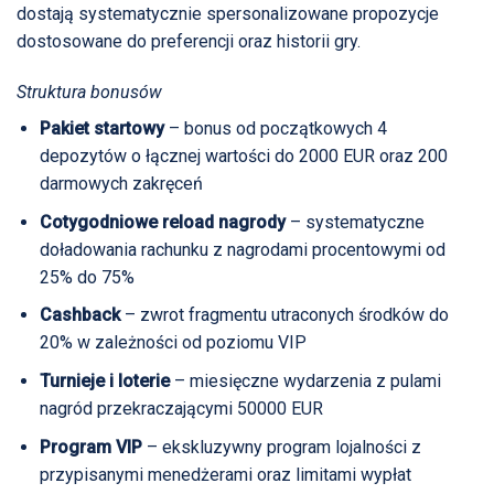
dostają systematycznie spersonalizowane propozycje
dostosowane do preferencji oraz historii gry.
Struktura bonusów
Pakiet startowy
– bonus od początkowych 4
depozytów o łącznej wartości do 2000 EUR oraz 200
darmowych zakręceń
Cotygodniowe reload nagrody
– systematyczne
doładowania rachunku z nagrodami procentowymi od
25% do 75%
Cashback
– zwrot fragmentu utraconych środków do
20% w zależności od poziomu VIP
Turnieje i loterie
– miesięczne wydarzenia z pulami
nagród przekraczającymi 50000 EUR
Program VIP
– ekskluzywny program lojalności z
przypisanymi menedżerami oraz limitami wypłat