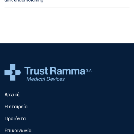
Αρχική
Η εταιρεία
Προϊόντα
Επικοινωνία