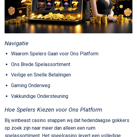
Navigatie
Waarom Spelers Gaan voor Ons Platform
Ons Brede Spelassortiment
Veilige en Snelle Betalingen
Gaming Onderweg
Vakkundige Ondersteuning
Hoe Spelers Kiezen voor Ons Platform
Bij
winbeast casino
snappen wij dat hedendaagse gokkers
op zoek zijn naar meer dan alleen een ruim
spelassortiment. Het speelcasino levert een volledige