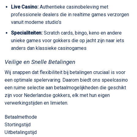
Live Casino:
Authentieke casinobeleving met
professionele dealers die in realtime games verzorgen
vanuit moderne studio’s
Specialiteiten:
Scratch cards, bingo, keno en andere
unieke games voor gokkers die op jacht zijn naar iets
anders dan klassieke casinogames
Veilige en Snelle Betalingen
Wij snappen dat flexibiliteit bij betalingen cruciaal is voor
een optimale spelervaring. Daarom biedt ons speelcasino
een ruime selectie aan betaalmogelijkheden die geschikt
zijn voor Nederlandse gokkers, elk met hun eigen
verwerkingstijden en limieten.
Betaalmethode
Stortingstijd
Uitbetalingstijd