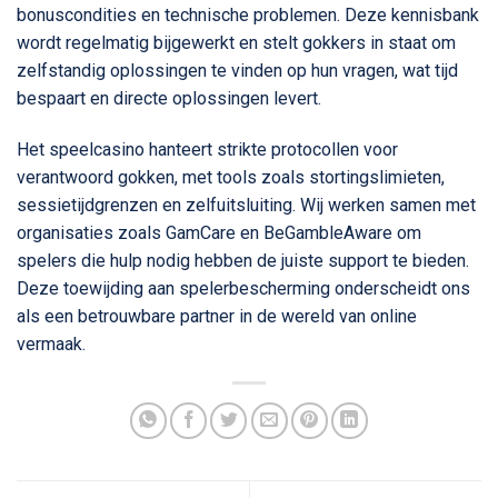
bonuscondities en technische problemen. Deze kennisbank
wordt regelmatig bijgewerkt en stelt gokkers in staat om
zelfstandig oplossingen te vinden op hun vragen, wat tijd
bespaart en directe oplossingen levert.
Het speelcasino hanteert strikte protocollen voor
verantwoord gokken, met tools zoals stortingslimieten,
sessietijdgrenzen en zelfuitsluiting. Wij werken samen met
organisaties zoals GamCare en BeGambleAware om
spelers die hulp nodig hebben de juiste support te bieden.
Deze toewijding aan spelerbescherming onderscheidt ons
als een betrouwbare partner in de wereld van online
vermaak.