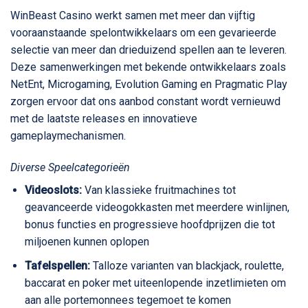
WinBeast Casino werkt samen met meer dan vijftig
vooraanstaande spelontwikkelaars om een gevarieerde
selectie van meer dan drieduizend spellen aan te leveren.
Deze samenwerkingen met bekende ontwikkelaars zoals
NetEnt, Microgaming, Evolution Gaming en Pragmatic Play
zorgen ervoor dat ons aanbod constant wordt vernieuwd
met de laatste releases en innovatieve
gameplaymechanismen.
Diverse Speelcategorieën
Videoslots:
Van klassieke fruitmachines tot
geavanceerde videogokkasten met meerdere winlijnen,
bonus functies en progressieve hoofdprijzen die tot
miljoenen kunnen oplopen
Tafelspellen:
Talloze varianten van blackjack, roulette,
baccarat en poker met uiteenlopende inzetlimieten om
aan alle portemonnees tegemoet te komen