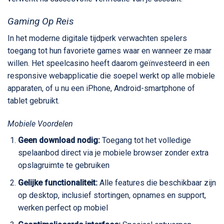
Gaming Op Reis
In het moderne digitale tijdperk verwachten spelers
toegang tot hun favoriete games waar en wanneer ze maar
willen. Het speelcasino heeft daarom geïnvesteerd in een
responsive webapplicatie die soepel werkt op alle mobiele
apparaten, of u nu een iPhone, Android-smartphone of
tablet gebruikt.
Mobiele Voordelen
Geen download nodig:
Toegang tot het volledige
spelaanbod direct via je mobiele browser zonder extra
opslagruimte te gebruiken
Gelijke functionaliteit:
Alle features die beschikbaar zijn
op desktop, inclusief stortingen, opnames en support,
werken perfect op mobiel