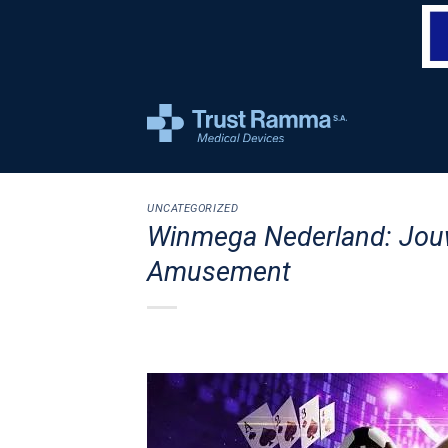
content
UNCATEGORIZED
Winmega Nederland: Jouw 
Amusement