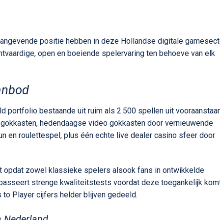
aangevende positie hebben in deze Hollandse digitale gamesect
chtvaardige, open en boeiende spelervaring ten behoeve van elk
anbod
 portfolio bestaande uit ruim als 2.500 spellen uit vooraanstaa
ele gokkasten, hedendaagse video gokkasten door vernieuwende
 en roulettespel, plus één echte live dealer casino sfeer door
rt opdat zowel klassieke spelers alsook fans in ontwikkelde
 passeert strenge kwaliteitstests voordat deze toegankelijk kom
to Player cijfers helder blijven gedeeld.
a Nederland