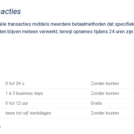
acties
ciële transacties middels meerdere betaalmethoden dat specifie
ten blijven meteen verwerkt, terwijl opnames tijdens 24 uren zijn
0 tot 24 u
Zonder kosten
1 à 3 business days
Zonder kosten
0 tot 12 uur
Gratis
twee tot vijf werkdagen
Zonder kosten
t