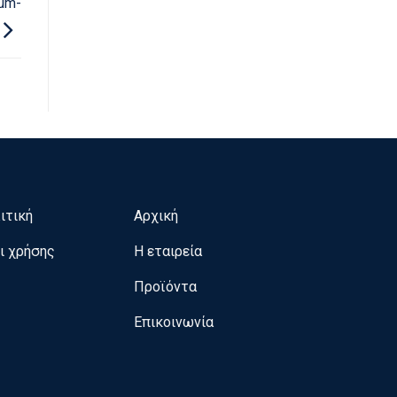
ium-
ιτική
Αρχική
ι χρήσης
Η εταιρεία
Προϊόντα
Επικοινωνία