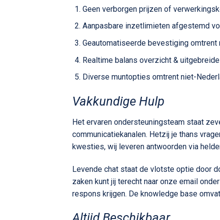
Geen verborgen prijzen of verwerkingsk
Aanpasbare inzetlimieten afgestemd vo
Geautomatiseerde bevestiging omtrent r
Realtime balans overzicht & uitgebreide
Diverse muntopties omtrent niet-Nede
Vakkundige Hulp
Het ervaren ondersteuningsteam staat zev
communicatiekanalen. Hetzij je thans vrag
kwesties, wij leveren antwoorden via helde
Levende chat staat de vlotste optie door
zaken kunt jij terecht naar onze email onder
respons krijgen. De knowledge base omvat
Altijd Beschikbaar