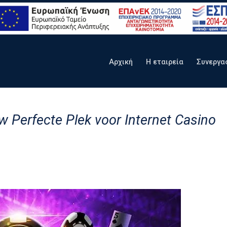
Αρχική
Η εταιρεία
Συνεργα
Perfecte Plek voor Internet Casino