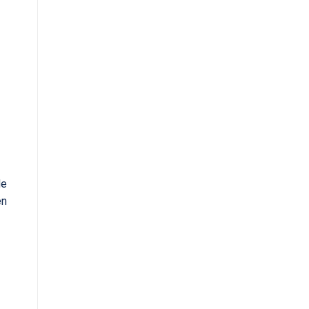
de
en