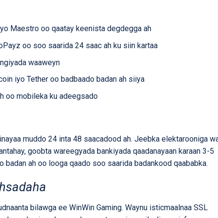
iyo Maestro oo qaatay keenista degdegga ah
coPayz oo soo saarida 24 saac ah ku siin kartaa
angiyada waaweyn
ecoin iyo Tether oo badbaado badan ah siiya
h oo mobileka ku adeegsado
linayaa muddo 24 inta 48 saacadood ah. Jeebka elektarooniga w
ntahay, goobta wareegyada bankiyada qaadanayaan karaan 3-5
oo badan ah oo looga qaado soo saarida badankood qaababka.
khsadaha
mudnaanta bilawga ee WinWin Gaming. Waynu isticmaalnaa SSL