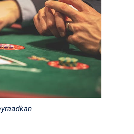
ayraadkan