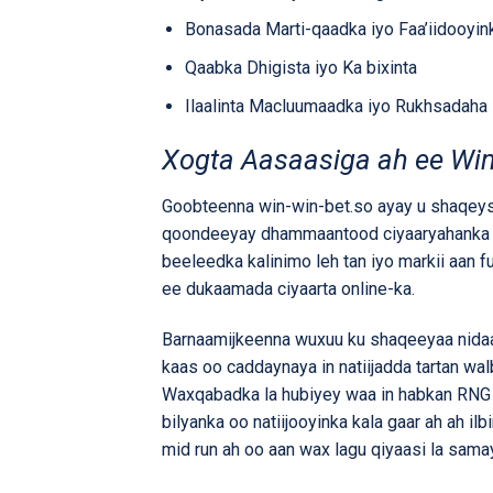
Bonasada Marti-qaadka iyo Faa’iidooyin
Qaabka Dhigista iyo Ka bixinta
Ilaalinta Macluumaadka iyo Rukhsadaha
Xogta Aasaasiga ah ee Wi
Goobteenna
win-win-bet.so
ayay u shaqeysa
qoondeeyay dhammaantood ciyaaryahanka So
beeleedka kalinimo leh tan iyo markii aan f
ee dukaamada ciyaarta online-ka.
Barnaamijkeenna wuxuu ku shaqeeyaa nidaa
kaas oo caddaynaya in natiijadda tartan wal
Waxqabadka la hubiyey waa in habkan RNG a
bilyanka oo natiijooyinka kala gaar ah ah il
mid run ah oo aan wax lagu qiyaasi la samay