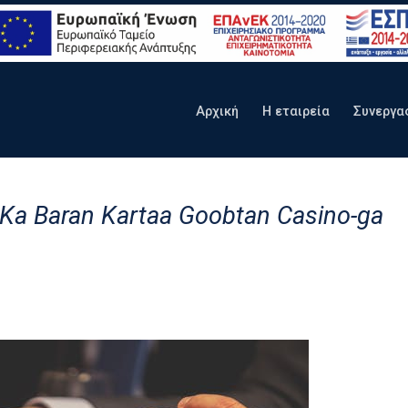
Αρχική
Η εταιρεία
Συνεργα
Ka Baran Kartaa Goobtan Casino-ga