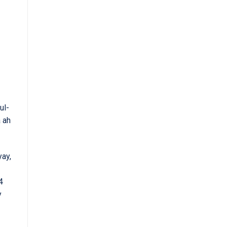
ul-
 ah
ay,
4
y