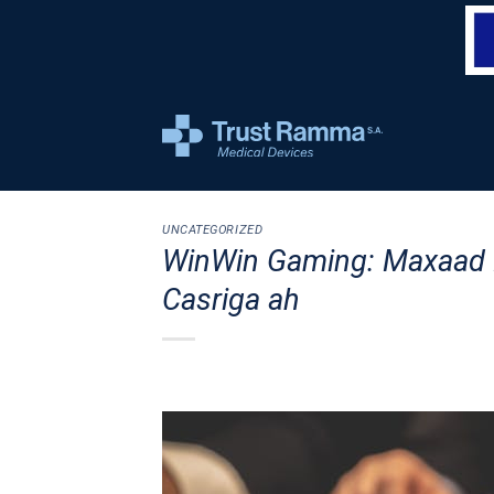
content
UNCATEGORIZED
WinWin Gaming: Maxaad 
Casriga ah