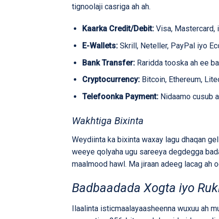
tignoolaji casriga ah ah.
Kaarka Credit/Debit:
Visa, Mastercard, 
E-Wallets:
Skrill, Neteller, PayPal iyo E
Bank Transfer:
Raridda tooska ah ee b
Cryptocurrency:
Bitcoin, Ethereum, Lit
Telefoonka Payment:
Nidaamo cusub a
Wakhtiga Bixinta
Weydiinta ka bixinta waxay lagu dhaqan ge
weeye qolyaha ugu sareeya degdegga bada
maalmood hawl. Ma jiraan adeeg lacag ah 
Badbaadada Xogta iyo Ru
Ilaalinta isticmaalayaasheenna wuxuu ah 