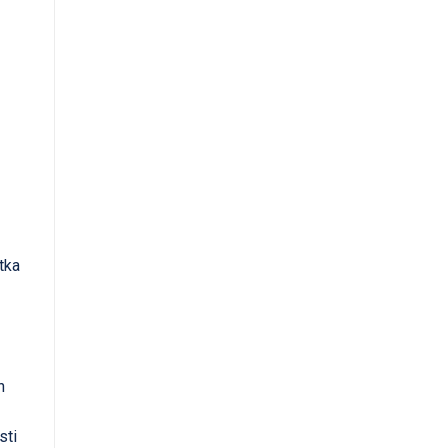
tka
n
sti